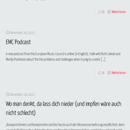
0
Weiterlesen
November 26, 2021
EMC Podcast
A new podcast from the European Music Council is online (in English), I talk with Ruth Jakobi and
Merlijn Poolmann about the the problems and challenges when trying to create
[…]
0
Weiterlesen
November 19, 2021
Wo man denkt, da lass dich nieder (und impfen wäre auch
nicht schlecht)
„Komponistinnen und Komponisten sind bis heute auch der Wissensvermehrung verpflichtet, denn