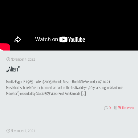
November 4, 2021
„Alien“
Moritz Eggert*1965 – Alien (2005) Gudula Rosa – Blockflöte/recorder 07.10.21
Musikhochschule Münster (concert as part of the festival days „10 years Jugendakademie
Münster“) recorded by Studio305 Video: Prof. Koh Kameda
[…]
0
Weiterlesen
November 1, 2021