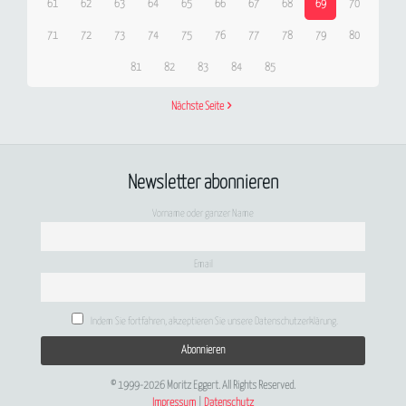
61
62
63
64
65
66
67
68
69
70
71
72
73
74
75
76
77
78
79
80
81
82
83
84
85
Nächste Seite
Newsletter abonnieren
Vorname oder ganzer Name
Email
Indem Sie fortfahren, akzeptieren Sie unsere Datenschutzerklärung.
© 1999-2026 Moritz Eggert. All Rights Reserved.
Impressum
|
Datenschutz