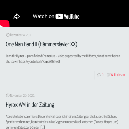
Dezember 4, 2021
One Man Band II (Hämmerklavier XX)
Jennifer Hymer – piano Roland Cremerius – video supported by the Hilfonds ‚Kunst kennt keinen
Shutdown‘ https://youtu.be/h9OmeWB8HAU
0
Weiterlesen
November 26, 2021
Hyrox-WM in der Zeitung
Absolute Lebenspremiere: Das erste Mal, dass ich in einem Zeitungsartikel ausschließlich als
Sportler vorkomme: „Damit wird es in Las Vegas ein neues Duell zwischen (Gunnar Henjes und)
Berlin- und Stuttgart-Sieger
[…]