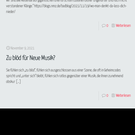
wir sind alle Reisende auf gigantischen unerforschten Ozeanen bisher ungehörter und noch nicht
verstandener Klänge.“ https://blogs.nmz.de/badblog/2021/11/19/wo-man-denkt-da-lass-dich-
nieder/
0
Weiterlesen
November 9, 2021
Zu blöd für Neue Musik?
Sie fühlen sich „zu blöd“, fühlen sich ausgeschlossen aus einer Szene, die oft in Geheimcodes
spricht und „unter sich“ bleibt, fühlen sich ratlos gegenüber einer Musik, die ihnen zunehmend
obskur
[…]
0
Weiterlesen