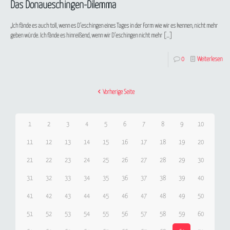
Das Donaueschingen-Dilemma
„Ich fände es auch toll, wenn es D’eschingen eines Tages in der Form wie wir es kennen, nicht mehr
geben würde. Ich fände es hinreißend, wenn wir D’eschingen nicht mehr
[…]
0
Weiterlesen
Vorherige Seite
1
2
3
4
5
6
7
8
9
10
11
12
13
14
15
16
17
18
19
20
21
22
23
24
25
26
27
28
29
30
31
32
33
34
35
36
37
38
39
40
41
42
43
44
45
46
47
48
49
50
51
52
53
54
55
56
57
58
59
60