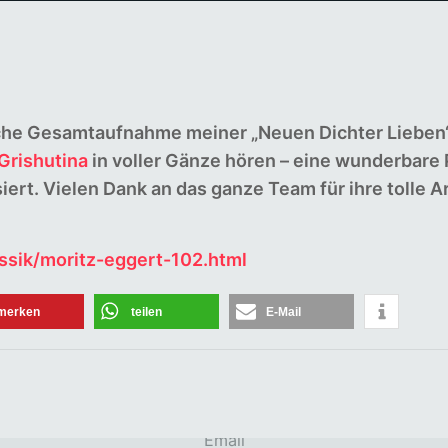
ische Gesamtaufnahme meiner „Neuen Dichter Lieben
Grishutina
in voller Gänze hören – eine wunderbare 
ert. Vielen Dank an das ganze Team für ihre tolle Ar
ssik/moritz-eggert-102.html
Newsletter abonnieren
merken
teilen
E-Mail
Vorname oder ganzer Name
Email