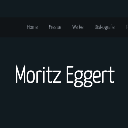
Home
Presse
Werke
Diskografie
T
Moritz Eggert