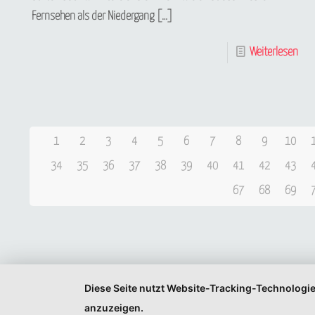
Fernsehen als der Niedergang
[…]
Weiterlesen
1
2
3
4
5
6
7
8
9
10
34
35
36
37
38
39
40
41
42
43
67
68
69
Diese Seite nutzt Website-Tracking-Technologie
anzuzeigen.