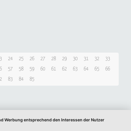
3
24
25
26
27
28
29
30
31
32
33
6
57
58
59
60
61
62
63
64
65
66
2
83
84
85
 und Werbung entsprechend den Interessen der Nutzer