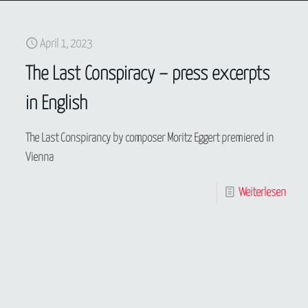
April 1, 2023
The Last Conspiracy – press excerpts
in English
en/Pressestimmen_zu_Die_letzte_Verschwoerung.php
The Last Conspirancy by composer Moritz Eggert premiered in
Vienna
Weiterlesen