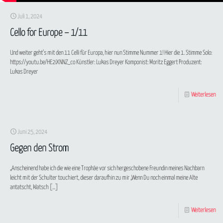
Juli 1, 2024
Cello for Europe – 1/11
Und weiter geht’s mit den 11 Celli für Europa, hier nun Stimme Nummer 1! Hier die 1. Stimme Solo:
https://youtu.be/HE2iXNNZ_co Künstler: Lukas Dreyer Komponist: Moritz Eggert Produzent:
Lukas Dreyer
Weiterlesen
Juni 25, 2024
Gegen den Strom
„Anscheinend habe ich die wie eine Trophäe vor sich hergeschobene Freundin meines Nachbarn
leicht mit der Schulter touchiert, dieser daraufhin zu mir „Wenn Du noch einmal meine Alte
antatscht, klatsch
[…]
Weiterlesen