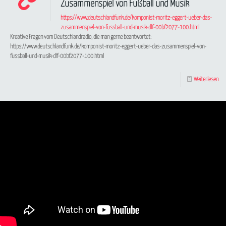
Zusammenspiel von Fußball und Musik
https://www.deutschlandfunk.de/komponist-moritz-eggert-ueber-das-
zusammenspiel-von-fussball-und-musik-dlf-00bf2077-100.html
Kreative Fragen vom Deutschlandradio, die man gerne beantwortet:
https://www.deutschlandfunk.de/komponist-moritz-eggert-ueber-das-zusammenspiel-von-
fussball-und-musik-dlf-00bf2077-100.html
Weiterlesen