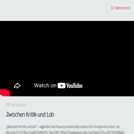
Weiterlesen
Juli 3, 2024
Zwischen Kritik und Lob
„Zwischen Kritik und Lob“ – eigentlich ein Dauerzustand des Lebens für Komponist:innen…im
Gespräch mit Max Ewald Habel für den DKV: https://www.youtube.com/watch?v=uPcQQs6BpgQ