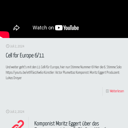
Juli 2, 2024
Cell for Europe 6/11
Und weiter geht’s mit den 11 Celli für Europa, hier nun Stimme Nummer 6! Hier die 6. Stimme Solo:
https://youtu.be/ethTGe1Kw6o Künstler: Victor Plumettaz Komponist: Moritz Eggert Produzent:
Lukas Dreyer
Weiterlesen
Juli 2, 2024
Komponist Moritz Eggert über das