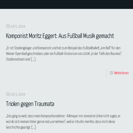
Juli 5, 2024
Komponist Moritz Eggert: Aus Fußball Musik gemacht
„Er ist Stadiongänger und Komponist und hat zum Beispiel das Fußballballett „Am Ball“ für den
Wiener Opernball geschrieben, oder ein Fußball-Oratorium von 2006 „In der Tiefe des Raumes“.
Stadionnotizen sind
[…]
Weiterlesen
Juli 3, 2024
Triolen gegen Traumata
„Das ging so weit, dass mein Kompositionslehrer -Killmayer mir einmal im Unterricht sagte, er
würde sich meinen Vater gerne mal „vornehmen“, weil er intuitiv merkte, dass mich diese
Geschichte geprägt
[…]