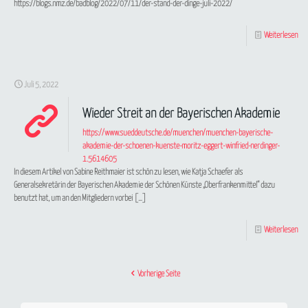
https://blogs.nmz.de/badblog/2022/07/11/der-stand-der-dinge-juli-2022/
Weiterlesen
Juli 5, 2022
Wieder Streit an der Bayerischen Akademie
https://www.sueddeutsche.de/muenchen/muenchen-bayerische-
akademie-der-schoenen-kuenste-moritz-eggert-winfried-nerdinger-
1.5614605
In diesem Artikel von Sabine Reithmaier ist schön zu lesen, wie Katja Schaefer als
Generalsekretärin der Bayerischen Akademie der Schönen Künste „Oberfrankenmittel“ dazu
benutzt hat, um an den Mitgliedern vorbei
[…]
Weiterlesen
Vorherige Seite