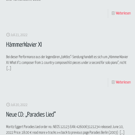
Weiterlesen
Juli 21, 2022
Hämmerklavier XI
Bei dieser Performance aus der legendären „taktlos“-Sendung handelt es sich um „Hämmerklavier
XI: What if 1 composer from 1 country composed 60 pieces under a second for solo piano“, nicht
[…]
Weiterlesen
Juli 20, 2022
Neue CD: „Paradies Lied“
Moritz Eggert Paradies Lied order no.: NEOS 12123 EAN: 4260063121234 released: June 10,
2022 Price: 18.00 € read more » tracks » « back to previous page Paradies Berlin (2003)
[…]