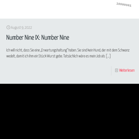
August 9, 2022
Number Nine IX: Number Nine
Ich will nicht, dass Sie eine „Erwartungshaltung“ haben. Sie sind kein Hund, der mit dem Schwanz
wedelt, damit ich ihm ein Stück Wurst gebe. Tatsächlich wäre es mein Job als
[…]
Weiterlesen