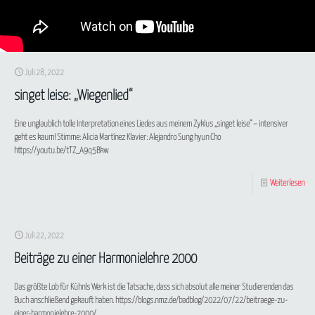
Juli 28, 2022
singet leise: „Wiegenlied“
Eine unglaublich tolle Interpretation eines Liedes aus meinem Zyklus „singet leise“ – intensiver
geht es kaum! Stimme: Alicia Martínez Klavier: Alejandro Sung hyun Cho
https://youtu.be/tTZ_A9q5Bkw
Weiterlesen
Juli 22, 2022
Beiträge zu einer Harmonielehre 2000
Das größte Lob für Kühnls Werk ist die Tatsache, dass sich absolut alle meiner Studierenden das
Buch anschließend gekauft haben. https://blogs.nmz.de/badblog/2022/07/22/beitraege-zu-
einer-harmonielehre-2000/