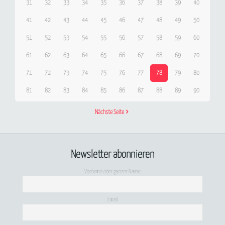
31
32
33
34
35
36
37
38
39
40
41
42
43
44
45
46
47
48
49
50
51
52
53
54
55
56
57
58
59
60
61
62
63
64
65
66
67
68
69
70
71
72
73
74
75
76
77
78
79
80
81
82
83
84
85
86
87
88
89
90
Nächste Seite
Newsletter abonnieren
Vorname oder ganzer Name
Email