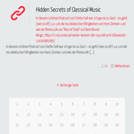
Hidden Secrets of Classical Music
In diesem schönen Podcast von Stefan Sell war ich gerne zu Gast - es geht
(wie so oft) u.a. um die musikalischen Fähigkeiten von Hans Zimmer und
wie die Filmmusik von "Man of Steel" auf dem Klavier
klingt...https://crescendo.de/woher-kommt-der-soundtrack-hollywoods-
1000086085/
In diesem schönen Podcast von Stefan Sell war ich gerne zu Gast – es geht (wie so oft) u.a. um die
musikalischen Fähigkeiten von Hans Zimmer und wie die Filmmusik
[…]
0
Weiterlesen
Vorherige Seite
1
2
3
4
5
6
7
8
9
10
11
12
13
14
15
16
17
18
19
20
21
22
23
24
25
26
27
28
29
30