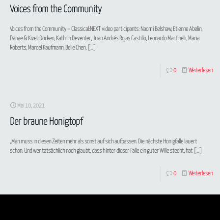
Voices from the Community
Voices from the Community – Classical:NEXT video participants: Naomi Belshaw, Etienne Abelin,
Danae & Kiveli Dörken, Kathrin Deventer, Juan Andrés Rojas Castillo, Leonardo Martinelli, Maria
Roberts, Marcel Kaufmann, Belle Chen,
[…]
0
Weiterlesen
Mai 10, 2021
Der braune Honigtopf
„Man muss in diesen Zeiten mehr als sonst auf sich aufpassen. Die nächste Honigfalle lauert
schon. Und wer tatsächlich noch glaubt, dass hinter dieser Falle ein guter Wille steckt, hat
[…]
0
Weiterlesen