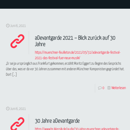
Juni 6, 2021
aDevantgarde 2021 – Blick zurück auf 30
Jahre
https://muenchner-feuilleton.de/2021/05/31/adevantgarde-festival-
2021-das-festival-fuer-neue-musik/
„Er sei ja ursprünglich aus Frankfurt gekommen, erzählt Moritz Eggert zu Beginn des Gesprächs
über das, was er da vor 30 Jahren zusammen mit anderen Münchner Komponisten gegründet hat.
Dort
[…]
0
Weiterlesen
Juni 6, 2021
30 Jahre aDevantgarde
https://www.br-klassik.de/audio/30-jahre-muenchner-adevantgarde-