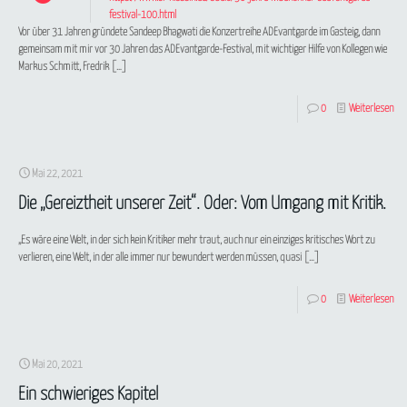
festival-100.html
Vor über 31 Jahren gründete Sandeep Bhagwati die Konzertreihe ADEvantgarde im Gasteig, dann
gemeinsam mit mir vor 30 Jahren das ADEvantgarde-Festival, mit wichtiger Hilfe von Kollegen wie
Markus Schmitt, Fredrik
[…]
0
Weiterlesen
Mai 22, 2021
Die „Gereiztheit unserer Zeit“. Oder: Vom Umgang mit Kritik.
„Es wäre eine Welt, in der sich kein Kritiker mehr traut, auch nur ein einziges kritisches Wort zu
verlieren, eine Welt, in der alle immer nur bewundert werden müssen, quasi
[…]
0
Weiterlesen
Mai 20, 2021
Ein schwieriges Kapitel