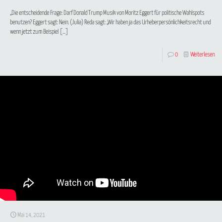
„Die entscheidende Frage: Darf Donald Trump Musik von Moritz Eggert für politische Wahlspots
benutzen? Eggert sagt: Nein. (Julia) Reda sagt: „Wir haben ja das Urheberpersönlichkeitsrecht und
wenn jetzt zum Beispiel
[…]
0
Weiterlesen
Mai 14, 2021