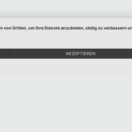
Indem Sie fortfahren, akzeptieren Sie unsere
Datenschutzerklärung.
n von Dritten, um ihre Dienste anzubieten, stetig zu verbessern
© 1999-2026 Moritz Eggert. All Rights Reserved.
Impressum
|
Datenschutz
AKZEPTIEREN