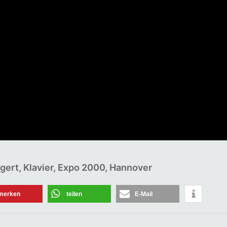
Newsletter abonnieren
Vorname oder ganzer Name
ggert, Klavier, Expo 2000, Hannover
Email
merken
teilen
E-Mail