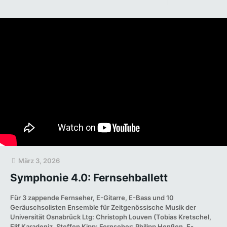
März 3, 2026
Symphonie 4.0: Fernsehballett
Für 3 zappende Fernseher, E-Gitarre, E-Bass und 10
Geräuschsolisten Ensemble für Zeitgenössische Musik der
Universität Osnabrück Ltg: Christoph Louven (Tobias Kretschel,
Elif Karadeniz, Steffen Kipp: Fernseher; Philipp Henßen, E-