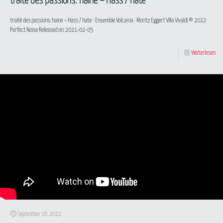
traité des passions: haine – Hass / hate
traité des passions: haine – Hass / hate · Ensemble Volcania · Moritz Eggert Villa Vivaldi ℗ 2022
Perfect Noise Released on: 2021-02-05
Weiterlesen
September 16, 2022