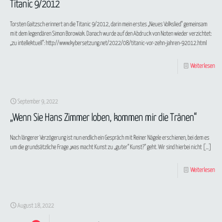
Titanic 9/2012
Torsten Gaitzsch erinnert an die Titanic 9/2012, darin mein erstes „Neues Volkslied“ gemeinsam
mit dem legendären Simon Borowiak. Danach wurde auf den Abdruck von Noten wieder verzichtet:
„zu intellektuell“: http://www.kybersetzung.net/2022/08/titanic-vor-zehn-jahren-92012.html
Weiterlesen
September 9, 2022
„Wenn Sie Hans Zimmer loben, kommen mir die Tränen“
Nach längerer Verzögerung ist nun endlich ein Gespräch mit Reiner Nägele erschienen, bei dem es
um die grundsätzliche Frage „was macht Kunst zu „guter“ Kunst?“ geht. Wir sind hierbei nicht
[…]
Weiterlesen
August 18, 2022