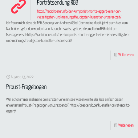
Porträtsendung RBB
https://radiohoerer.info/der-komponist-moritz-eggert-einer-der-
vielseitigsten-und-meinungsfreudigsten-kuenstler-unserer-zeit/
Ich freue mich, dass die RBB-Sendung von Andreas Göbel über meine Musik jetzt auch hier zum
Nachhören gefunden werden kann. Ausnahmsweise geht es diesmal beim RBB nicht um
Massagesessel: https://radiohoerer.info/der-komponist-moritz-eggert-einer-der-vielseitigsten-
und-meinungsfreudigsten-kuenstler-unserer-zeit/
Weiterlesen
August 13, 2022
Proust-Fragebogen
Wer schon immer mal meine peinlichsten Geheimnisse wissen wollte, der lese einfach diesen
erweiterten Proust-Fragebogen von „crescendo“: https://crescendo.de/kuenstler-privat-moritz-
eggert/
Weiterlesen