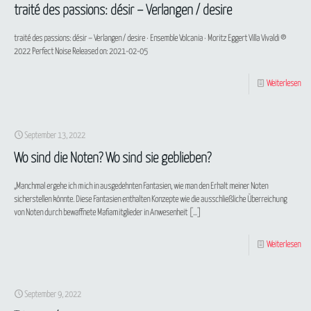
traité des passions: désir – Verlangen / desire
traité des passions: désir – Verlangen / desire · Ensemble Volcania · Moritz Eggert Villa Vivaldi ℗
2022 Perfect Noise Released on: 2021-02-05
Weiterlesen
September 13, 2022
Wo sind die Noten? Wo sind sie geblieben?
„Manchmal ergehe ich mich in ausgedehnten Fantasien, wie man den Erhalt meiner Noten
sicherstellen könnte. Diese Fantasien enthalten Konzepte wie die ausschließliche Überreichung
von Noten durch bewaffnete Mafiamitglieder in Anwesenheit
[…]
Weiterlesen
September 9, 2022