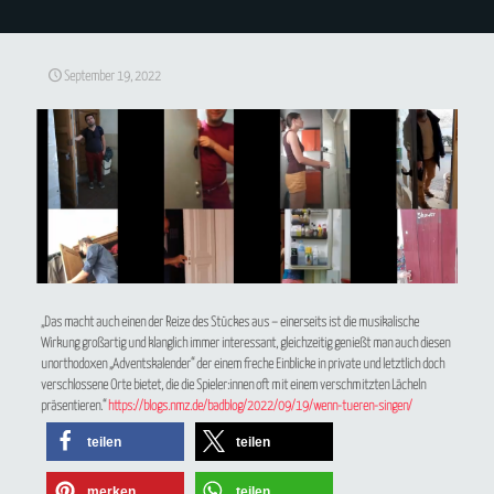
September 19, 2022
„Das macht auch einen der Reize des Stückes aus – einerseits ist die musikalische
Wirkung großartig und klanglich immer interessant, gleichzeitig genießt man auch diesen
unorthodoxen „Adventskalender“ der einem freche Einblicke in private und letztlich doch
verschlossene Orte bietet, die die Spieler:innen oft mit einem verschmitzten Lächeln
präsentieren.“
https://blogs.nmz.de/badblog/2022/09/19/wenn-tueren-singen/
teilen
teilen
merken
teilen