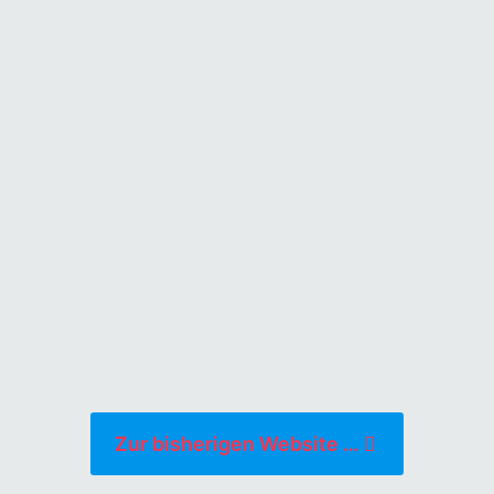
 hat, die man immer wie
ng mit dem Neuen errin
, was gesagt wird, wahr 
nur herausfinden, ob 
 man es
immer wieder 
gen
kann. Wenn es dann
ne Antwort hat, dann is
Zur bisherigen Website …