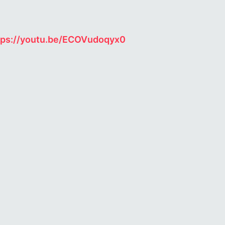
Ein Auszug aus „Lasst uns ungereimt sein“, ganz fantastisch dargeboten von Caroline Adler und Rie Kimura:
tps://youtu.be/ECOVudoqyx0