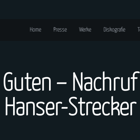
Home
Presse
Werke
Diskografie
T
 Guten – Nachruf
Hanser-Strecker