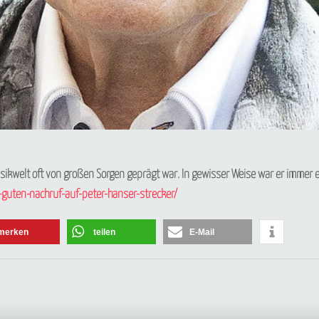
Newsletter abonnieren
Musikwelt oft von großen Sorgen geprägt war. In gewisser Weise war er immer
Vorname oder ganzer Name
guten-nachruf-auf-peter-hanser-strecker/
merken
teilen
E-Mail
Email
Indem Sie fortfahren, akzeptieren Sie unsere Datenschutzerklärung.