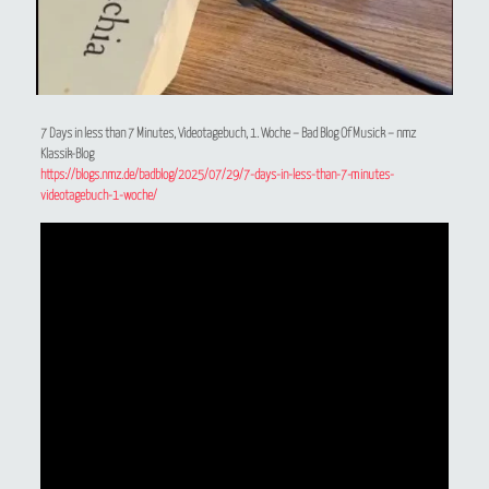
7 Days in less than 7 Minutes, Videotagebuch, 1. Woche – Bad Blog Of Musick – nmz
Klassik-Blog
https://blogs.nmz.de/badblog/2025/07/29/7-days-in-less-than-7-minutes-
videotagebuch-1-woche/