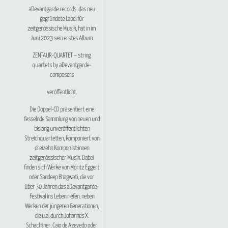
aDevantgarde records, das neu
gegründete Label für
zeitgenössische Musik, hat in im
Juni 2023 sein erstes Album
ZENTAUR-QUARTET – string
quartets by aDevantgarde-
composers
veröffentlicht.
Die Doppel-CD präsentiert eine
fesselnde Sammlung von neuen und
bislang unveröffentlichten
Streichquartetten, komponiert von
dreizehn Komponist:innen
zeitgenössischer Musik. Dabei
finden sich Werke von Moritz Eggert
oder Sandeep Bhagwati, die vor
über 30 Jahren das aDevantgarde-
Festival ins Leben riefen, neben
Werken der jüngeren Generationen,
die u.a. durch Johannes X.
Schachtner, Caio de Azevedo oder