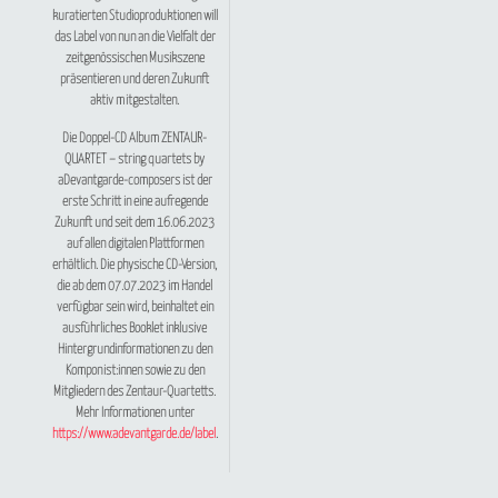
kuratierten Studioproduktionen will
das Label von nun an die Vielfalt der
zeitgenössischen Musikszene
präsentieren und deren Zukunft
aktiv mitgestalten.
Die Doppel-CD Album
ZENTAUR-
QUARTET – string quartets by
aDevantgarde-composers
ist der
erste Schritt in eine aufregende
Zukunft und seit dem 16.06.2023
auf allen digitalen Plattformen
erhältlich. Die physische CD-Version,
die ab dem 07.07.2023 im Handel
verfügbar sein wird, beinhaltet ein
ausführliches Booklet inklusive
Hintergrundinformationen zu den
Komponist:innen sowie zu den
Mitgliedern des Zentaur-Quartetts.
Mehr Informationen unter
https://www.adevantgarde.de/label
.