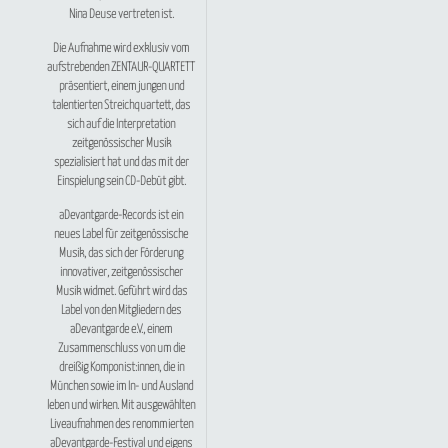
Nina Deuse vertreten ist.
Die Aufnahme wird exklusiv vom
aufstrebenden
ZENTAUR-QUARTETT
präsentiert, einem jungen und
talentierten Streichquartett, das
sich auf die Interpretation
zeitgenössischer Musik
spezialisiert hat und das mit der
Einspielung sein CD-Debüt gibt.
aDevantgarde-Records ist ein
neues Label für zeitgenössische
Musik, das sich der Förderung
innovativer, zeitgenössischer
Musik widmet. Geführt wird das
Label von den Mitgliedern des
aDevantgarde e.V., einem
Zusammenschluss von um die
dreißig Komponist:innen, die in
München sowie im In- und Ausland
leben und wirken. Mit ausgewählten
Liveaufnahmen des renommierten
aDevantgarde-Festival und eigens