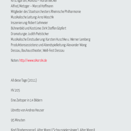
Kirschgarten, Mafioso – Adrian Becker
Alfred, Metzger – Marcel Hoffmann
Mitglieder des Staatsorchesters Rheinische Philharmonie
Musikalische Leitung: Arno Waschk
Inszenierung: Robert Lehmeier
Bühnenbild und Kostüme: Dirk Steffen Göpfert
Dramaturgie: Judith Pielsticker
Musikalische Einstudierung: Karsten Huschke u. Werner Lemberg
Produktionsassistenz und Abendspielleitung: Alexander Wang
Dessau, Bauhaustheater, Weill-Fest Dessau
Noten:
http://www.sikorski.de
All diese Tage
(2011)
HV 205
Eine Zeitoper in 14 Bildern
Libretto von Andrea Heuser
95 Minuten
Kind (Knabensopran), Alter Mann I (Schauspielersänger), Alter Mann II