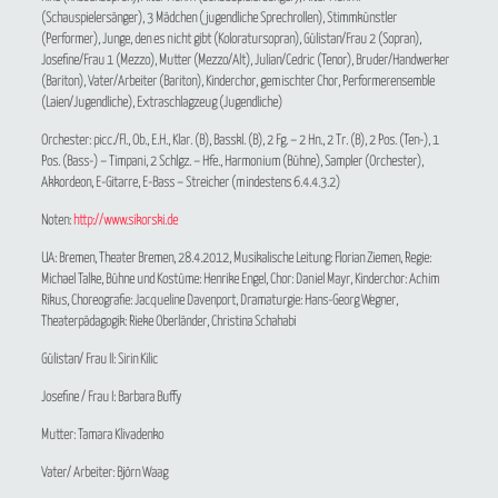
(Schauspielersänger), 3 Mädchen (jugendliche Sprechrollen), Stimmkünstler
(Performer), Junge, den es nicht gibt (Koloratursopran), Gülistan/Frau 2 (Sopran),
Josefine/Frau 1 (Mezzo), Mutter (Mezzo/Alt), Julian/Cedric (Tenor), Bruder/Handwerker
(Bariton), Vater/Arbeiter (Bariton), Kinderchor, gemischter Chor, Performerensemble
(Laien/Jugendliche), Extraschlagzeug (Jugendliche)
Orchester: picc./Fl., Ob., E.H., Klar. (B), Basskl. (B), 2 Fg. – 2 Hn., 2 Tr. (B), 2 Pos. (Ten-), 1
Pos. (Bass-) – Timpani, 2 Schlgz. – Hfe., Harmonium (Bühne), Sampler (Orchester),
Akkordeon, E-Gitarre, E-Bass – Streicher (mindestens 6.4.4.3.2)
Noten:
http://www.sikorski.de
UA: Bremen, Theater Bremen, 28.4.2012, Musikalische Leitung: Florian Ziemen, Regie:
Michael Talke, Bühne und Kostüme: Henrike Engel, Chor: Daniel Mayr, Kinderchor: Achim
Rikus, Choreografie: Jacqueline Davenport, Dramaturgie: Hans-Georg Wegner,
Theaterpädagogik: Rieke Oberländer, Christina Schahabi
Gülistan/ Frau II: Sirin Kilic
Josefine / Frau I: Barbara Buffy
Mutter: Tamara Klivadenko
Vater/ Arbeiter: Björn Waag