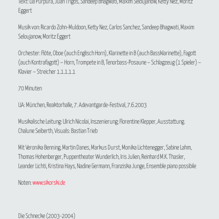
Text: Lia Purpura, Juan Trigos, Sandeep Bhagwati, Maxim Seloujanow, Ketty Nez, Moritz
Eggert
Musik von: Ricardo Zohn-Muldoon, Ketty Nez, Carlos Sanchez, Sandeep Bhagwati, Maxim
Seloujanow, Moritz Eggert
Orchester: Flöte, Oboe (auch Englisch Horn), Klarinette in B (auch Bassklarinette), Fagott
(auch Kontrafagott) – Horn, Trompete in B, Tenorbass-Posaune – Schlagzeug (1 Spieler) –
Klavier – Streicher 1.1.1.1.1
70 Minuten
UA: München, Reaktorhalle, 7. Adevantgarde-Festival, 7.6.2003
Musikalische Leitung: Ulrich Nicolai, Inszenierung; Florentine Klepper, Ausstattung.
Chalune Seiberth, Visuals: Bastian Trieb
Mit Veronika Benning, Martin Danes, Markus Durst, Monika Lichtenegger, Sabine Lahm,
Thomas Hohenberger, Puppentheater Wunderlich, Iris Julien, Reinhard M.K. Thasler,
Leander Lichti, Kristina Hays, Nadine Germann, Franziska Junge, Ensemble piano possibile
Noten:
www.sikorski.de
Die Schnecke
(2003-2004)