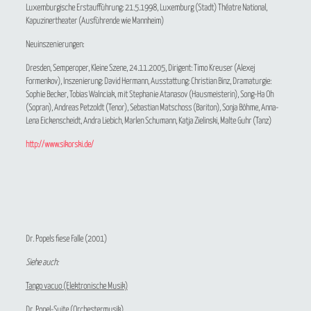
Luxemburgische Erstaufführung: 21.5.1998, Luxemburg (Stadt) Théatre National,
Kapuzinertheater (Ausführende wie Mannheim)
Neuinszenierungen:
Dresden, Semperoper, Kleine Szene, 24.11.2005, Dirigent: Timo Kreuser (Alexej
Formenkov), Inszenierung: David Hermann, Ausstattung: Christian Binz, Dramaturgie:
Sophie Becker, Tobias Walnciak, mit Stephanie Atanasov (Hausmeisterin), Song-Ha Oh
(Sopran), Andreas Petzoldt (Tenor), Sebastian Matschoss (Bariton), Sonja Böhme, Anna-
Lena Eickenscheidt, Andra Liebich, Marlen Schumann, Katja Zielinski, Malte Guhr (Tanz)
http://www.sikorski.de/
Dr. Popels fiese Falle
(2001)
Siehe auch:
Tango vacuo (Elektronische Musik)
Dr. Popel-Suite (Orchestermusik)