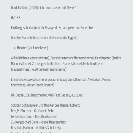
Bordellballade
(2009) siehe auch „Lieder mit Klavier“
HV 188
Ein Dreigoscherlnstück für 6 singende Schauspieler und Ensemble
Libretto: Franzobel (nach einer Idee von Moritz Eggert)
100 Minuten (21 Einzellieder)
Alfred (höhere Männerstimme), Bussibär (mittlere Männerstimme), Kirschgarten (tiefere
Männerstimme), Zuckergoscherl (höhere Frauenstimme), Ferkel (mittlere
Frauenstimme), Rosl (tiefere Frauenstimme)
Ensemble: Altsaxophon, Tenorposaune, Jazzgitarre, Drumset, Akkordeon, Violine,
Kontrabass, Klavier (auch Dirigent)
UA: Dessau, Bauhaustheater, Weill-Fest Dessau, 4.3.2010
Solisten: Schauspieler und Musiker des Theater Koblenz
Rosl, Puffmutter – Ks. Claudia Felke
Ferkelchen, Dirne – Dorothee Lochner
Zuckergoscherl, Dirne – Isabel Mascarenhas
Bussibär, Mafioso – Matthias Schaletzky