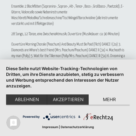
Ensemble: 2 Blockflöten (Sopranino-, Sopran-, Alt-, Tenor-, Bass-, Großbass-, Paetzold), E-
Gitarre, Violoncello sowie Nebeninstrumente
Waschbrett/Melodika/Schreibmaschine/Tischklingel/Barockvioline (alle Instrumente
verstärkt und mit Effektgeräten)
28 Songs, 12 Tänze, eine Zwischenaktmusik, Ouvertüre (Musikdauer: ca. 90 Minuten)
Ouvertüre Morning Chorale (Peachum) And Beauty Must Be Paid (Filch) DANCE I (2a) 3.
Diamonds are Whore’s best Friend (Mrs. Peachum/Peachum) DANCE II (3a) 4. Macheath is
my man (Polly) 5. Wait for the Tillerman (Polly/Mrs. Peachum) DANCE III (5a) 6. Dreaming a
Dream of you (Macheath) 7. Bleib bei mir, kleine Sonne (Macheath, Polly) 7.a
Zwischenaktmusik 8. We’ll keep whoring till the end (Matt und Chor) 9. Enjoy yourself
Diese Seite nutzt Website-Tracking-Technologien von
(Jenny und Huren) DANCE IV (9a) 10. Behind the green door (Jenny) 11. It’s later than you
Dritten, um ihre Dienste anzubieten, stetig zu verbessern
think (Jenny, Hurenchor)12. They call it Dharma in Mandalay (Lucy) 13. It doesn’t end like
und Werbung entsprechend den Interessen der Nutzer
that (Lucy/Macheath) 14. Twang Dang Dillo Dee (Lockit) 15. The Power of Love
anzuzeigen.
(Polly/Lucy) DANCE V (15a) 16. Bleib bei mir kleine Sonne (Reprise: Lucy/Macheath) 17.
Confession (Lucy) 18. Giocatori sono amici (Lockit)19. How to make a living (Filch) DANCE
ABLEHNEN
AKZEPTIEREN
MEHR
VI (19a) 20.Wir sind Freunde (Macheath/Chor) DANCE VII (20a) 21.In the days of my youth
(Trappola) DANCE VIII (21a) 22. I’m like a little ship (Lucy) 23. The Bile of Men (Polly und
Lucy) Dance IX (23a) 24. Every Month was May (Polly) DANCE X (24a) 25. Cercatene un
Powered by
&
altro (Peachum) 26. Nun geh ich ein in die Dunkelheit (Macheath) Dance XI (26a) 27.
Adieu, Farewell (Lucy, Polly, Macheath) Dance XII (27a) 28. Finale (Hau ihm einfach auf die
Impressum
|
Datenschutzerklärung
Fresse, Alle)