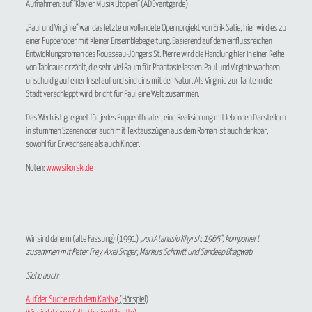
Aufnahmen: auf “Klavier Musik Utopien” (ADEvantgarde)
„Paul und Virginie“ war das letzte unvollendete Opernprojekt von Erik Satie, hier wird es zu
einer Puppenoper mit kleiner Ensemblebegleitung. Basierend auf dem einflussreichen
Entwicklungsroman des Rousseau-Jüngers St. Pierre wird die Handlung hier in einer Reihe
von Tableaus erzählt, die sehr viel Raum für Phantasie lassen. Paul und Virginie wachsen
unschuldig auf einer Insel auf und sind eins mit der Natur. Als Virginie zur Tante in die
Stadt verschleppt wird, bricht für Paul eine Welt zusammen.
Das Werk ist geeignet für jedes Puppentheater, eine Realisierung mit lebenden Darstellern
in stummen Szenen oder auch mit Textauszügen aus dem Roman ist auch denkbar,
sowohl für Erwachsene als auch Kinder.
Noten:
www.sikorski.de
Wir sind daheim
(alte Fassung) (1991)
„von Atanasio Khyrsh, 1965“, komponiert
zusammen mit Peter Frey, Axel Singer, Markus Schmitt und Sandeep Bhagwati
Siehe auch:
Auf der Suche nach dem KlaNNg
(Hörspiel)