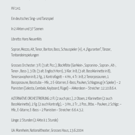
HV 141
Ein deutsches Sing- und Tanzspiel
In 2 Akten und 37 Szenen
Libretto: Hans Neuenfels
Sopran, Mezzo, Alt, Tenor, Bariton, Bass, Schauspieler (4), 4 „Figuranten“, Tänzer,
Tonbandeinspielungen
Grosses Orchester: 3 Fl. (3 alt. Picc.), Blockflöte (Garklein-, Sopranino-, Sopran-, Alt-,
Tenor-, Bass-), 3 Ob. (3 alt. Englisch Horn), 3 Klar. In B, (3 alt. Bassklarinette in B),
Tenorsaxophon in B, 2 Fg., 1 Kontrafagott – 4 Hn., 4 Tr. In B, 2 Tenorposaunen, 1
Bassposaune, Basstuba – Hfe., 2 E-Gitarren, E-Bass, Pauken, Schlagzeug (4 Spieler) – 2
Pianisten (Celesta, Cembalo, Keyboard, Flügel) – Akkordeon – Streicher: 12.10.8.6.4.
ALTERNATIVE ORCHESTRIERUNG: 2 Fl. (2 auch picc.), 2 Oboen, 2 Klarinetten (2 auch
Bassklarinette), 2 Fg. (2 auch Kontrafg.), – 3 Hn., 2 Tr., 2 Pos., Btba. – Pauken, 2 Schlgz. –
Hfe., E-Gitarre, E-Bass – 2 Pianisten – Streicher: 6.6.4.3.2.
Länge: 2 Stunden (2 Akte à 1 Stunde)
UA: Mannheim, Nationaltheater, Grosses Haus, 13.6.2004