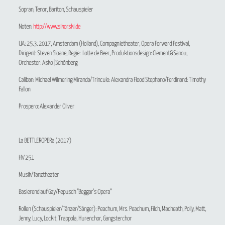
Sopran, Tenor, Bariton, Schauspieler
Noten:
http://www.sikorski.de
UA: 25.3. 2017, Amsterdam (Holland), Compagnietheater, Opera Forward Festival,
Dirigent: Steven Sloane, Regie: Lotte de Beer, Produktionsdesign: Clement&Sanou,
Orchester: Asko|Schönberg
Caliban: Michael Wilmering Miranda/Trinculo: Alexandra Flood Stephano/Ferdinand: Timothy
Fallon
Prospero: Alexander Oliver
La BETTLEROPERa
(2017)
HV 251
Musik/Tanztheater
Basierend auf Gay/Pepusch “Beggar’s Opera”
Rollen (Schauspieler/Tänzer/Sänger): Peachum, Mrs. Peachum, Filch, Macheath, Polly, Matt,
Jenny, Lucy, Lockit, Trappola, Hurenchor, Gangsterchor