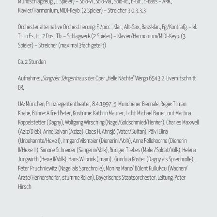
Mundschlagzeug (1 Spieler) – Solo-Vl., Solo-Vla., Solo-Vc., E-Git., E-Bass – Akk.,
Klavier/Harmonium, MIDI-Keyb. (2 Spieler) – Streicher 3.0.3.3.3
Orchester alternative Orchestrierung: Fl./picc., Klar., Alt-Sax, Bassklar., Fg./Kontrafg. – kl.
Tr. in Es, tr., 2 Pos., Tb. – Schlagwerk (2 Spieler) – Klavier/Harmonium/MIDI-Keyb. (3
Spieler) – Streicher (maximal 3fach geteilt)
Ca. 2 Stunden
Aufnahme: „
Song der Sängerin
aus der Oper „Helle Nächte“ Wergo 6543 2, Livemitschnitt
BR,
UA: München, Prinzregententheater, 8.4.1997, 5. Münchener Biennale, Regie: Tilman
Knabe, Bühne: Alfred Peter, Kostüme: Kathrin Maurer, Licht: Michael Bauer, mit Martina
Koppelstetter (Dagny), Wolfgang Wirsching (Nagel/Goldschmied/Henker), Charles Maxwell
(Aziz/Dieb), Anne Salvan (Aziza), Claes H. Ahnsjö (Vater/Sultan), Päivi Elina
(Unbekannte/Hexe I), Irmgard Vilsmaier (Dienerin I/Volk), Anne Pellekoorne (Dienerin
II/Hexe III), Simone Schneider (Sängerin/Volk), Rüdiger Trebes (Maler/Soldat/Volk), Helena
Jungwirth (Hexe II/Volk), Hans Wilbrink (Imam), Gundula Köster (Dagny als Sprechrolle),
Peter Pruchniewitz (Nagel als Sprechrolle), Monika Manz/ Bülent Kullukcu (Wachen/
Ärzte/Henkershelfer, stumme Rollen), Bayerisches Staatsorchester, Leitung: Peter
Hirsch