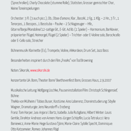
(Sprechrollen), Charly Chocolate (stumme Rolle), Statisten, Grosser gemischter Chor,
kleine Toneinspielungen
Orchester: 3 Fl. (3 auch picc.), Ob., Oboe d’amore, Klar., Basskl., 2 Fg., 1 Kfg. – 2 Hn., 3 Tr., 1
Tenorpos., 1 Basspos., 1 Basstuba – Pauke – 2 Schlagzeuger – Hfe.,
Gitarre/Banjo/Mandoline/12-saitige Git., E-Git. Ad lib. (1 Spieler) – Harmonium, Barklavier,
präparierter Flügel, Heimorgel, Flügel (2 Spieler) – Trichter- oder E-Violine solo, Barockcello
oder E-Cello solo, Streicher
Bühnenmusik: Klarinette (Es), Trompete, Violine, Akkordeon, Drum Set, Jazz Bass
Besonderheiten: inspiriert durch den Film „Freaks“ von Tod Browning
Noten: Sikorski,
www.sikorski.de
konzertante UA: Bonn, Theater Bonn/ Beethovenfest Bonn, Grosses Haus, 2.9.2007
Musikalische Leitung: Wolfgang Lischke, Pauseninstallation/Film: Christoph Schlingensief,
Bühne:
Thekla von Mülheim / Tobias Buser, Kostüme: Aino Laberenz, Choreinstudierung: Sibylle
Wagner, Dramaturgie: Jens Neundorff v. Enzberg
Franz: Tom Harper, Lea: Anjara I. Bartz, Isabella: Julia Rutigliano, Hilbert Winter: Louis
Gentile, Direktor Andreas von Annen: Hans-Jürgen Schöpflin, Lucia Tetralucci: Vera
Baniewicz, Anne-Marie: Hege Gustava Tjönn, Marie-Claire: Sybille Specht, Dominique:
Otto Katzameier, Romeo: Johannes Flögl