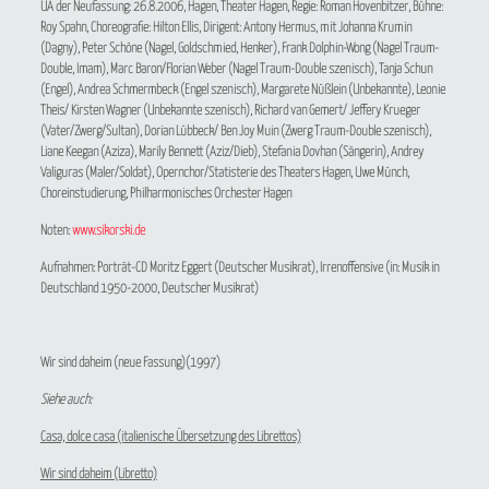
UA der Neufassung: 26.8.2006, Hagen, Theater Hagen, Regie: Roman Hovenbitzer, Bühne:
Roy Spahn, Choreografie: Hilton Ellis, Dirigent: Antony Hermus, mit Johanna Krumin
(Dagny), Peter Schöne (Nagel, Goldschmied, Henker), Frank Dolphin-Wong (Nagel Traum-
Double, Imam), Marc Baron/Florian Weber (Nagel Traum-Double szenisch), Tanja Schun
(Engel), Andrea Schmermbeck (Engel szenisch), Margarete Nüßlein (Unbekannte), Leonie
Theis/ Kirsten Wagner (Unbekannte szenisch), Richard van Gemert/ Jeffery Krueger
(Vater/Zwerg/Sultan), Dorian Lübbeck/ Ben Joy Muin (Zwerg Traum-Double szenisch),
Liane Keegan (Aziza), Marily Bennett (Aziz/Dieb), Stefania Dovhan (Sängerin), Andrey
Valiguras (Maler/Soldat), Opernchor/Statisterie des Theaters Hagen, Uwe Münch,
Choreinstudierung, Philharmonisches Orchester Hagen
Noten:
www.sikorski.de
Aufnahmen: Porträt-CD Moritz Eggert (Deutscher Musikrat), Irrenoffensive (in: Musik in
Deutschland 1950-2000, Deutscher Musikrat)
Wir sind daheim
(neue Fassung)(1997)
Siehe auch:
Casa, dolce casa (italienische Übersetzung des Librettos)
Wir sind daheim (Libretto)