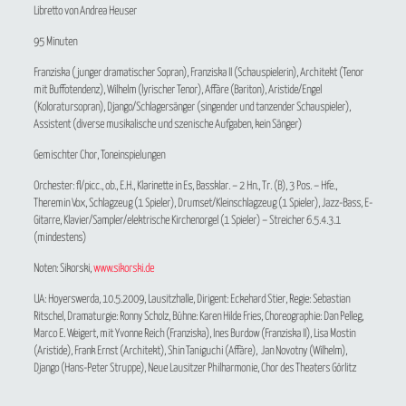
Libretto von Andrea Heuser
95 Minuten
Franziska (junger dramatischer Sopran), Franziska II (Schauspielerin), Architekt (Tenor
mit Buffotendenz), Wilhelm (lyrischer Tenor), Affäre (Bariton), Aristide/Engel
(Koloratursopran), Django/Schlagersänger (singender und tanzender Schauspieler),
Assistent (diverse musikalische und szenische Aufgaben, kein Sänger)
Gemischter Chor, Toneinspielungen
Orchester: fl/picc., ob., E.H., Klarinette in Es, Bassklar. – 2 Hn., Tr. (B), 3 Pos. – Hfe.,
Theremin Vox, Schlagzeug (1 Spieler), Drumset/Kleinschlagzeug (1 Spieler), Jazz-Bass, E-
Gitarre, Klavier/Sampler/elektrische Kirchenorgel (1 Spieler) – Streicher 6.5.4.3.1
(mindestens)
Noten: Sikorski,
www.sikorski.de
UA: Hoyerswerda, 10.5.2009, Lausitzhalle, Dirigent: Eckehard Stier, Regie: Sebastian
Ritschel, Dramaturgie: Ronny Scholz, Bühne: Karen Hilde Fries, Choreographie: Dan Pelleg,
Marco E. Weigert, mit Yvonne Reich (Franziska), Ines Burdow (Franziska II), Lisa Mostin
(Aristide), Frank Ernst (Architekt), Shin Taniguchi (Affäre), Jan Novotny (Wilhelm),
Django (Hans-Peter Struppe), Neue Lausitzer Philharmonie, Chor des Theaters Görlitz