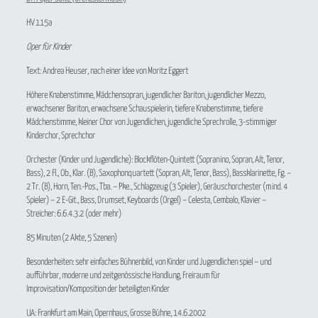
HV 115a
Oper für Kinder
Text: Andrea Heuser, nach einer Idee von Moritz Eggert
Höhere Knabenstimme, Mädchensopran, jugendlicher Bariton, jugendlicher Mezzo,
erwachsener Bariton, erwachsene Schauspielerin, tiefere Knabenstimme, tiefere
Mädchenstimme, kleiner Chor von Jugendlichen, jugendliche Sprechrolle, 3-stimmiger
Kinderchor, Sprechchor
Orchester (Kinder und Jugendliche): Blockflöten-Quintett (Sopranino, Sopran, Alt, Tenor,
Bass), 2 Fl., Ob., Klar. (B), Saxophonquartett (Sopran, Alt, Tenor, Bass), Bassklarinette, Fg. –
2 Tr. (B), Horn, Ten.-Pos., Tba. – Pke., Schlagzeug (3 Spieler), Geräuschorchester (mind. 4
Spieler) – 2 E-Git., Bass, Drumset, Keyboards (Orgel) – Celesta, Cembalo, Klavier –
Streicher: 6.6.4.3.2 (oder mehr)
85 Minuten (2 Akte, 5 Szenen)
Besonderheiten: sehr einfaches Bühnenbild, von Kinder und Jugendlichen spiel – und
aufführbar, moderne und zeitgenössische Handlung, Freiraum für
Improvisation/Komposition der beteiligten Kinder
UA: Frankfurt am Main, Opernhaus, Grosse Bühne, 14.6.2002