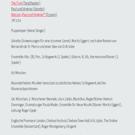
The Trap
(Tanztheater)
Paul und Virginie (Libretto)
Warum „Paul und Virginie?“
(Essays)
HV 22a
Puppenoper (keine Sänger)
Libretto (Anweisungen für eine stumme Szene): Moritz Eggert, nach dem Roman von
Bernardin de St. Pierre und einer Idee von Erik Satie
Ensemble: Klar. (B), Pos., Schlagwerk (1 Spieler), Gitarre, Vl., Kb., Harmonium/Klavier (1
Spieler)
60 Minuten
Besonderheiten: Musiker benutzen zusätzliches kleines Schlagwerk, leichte
Klavierpräparationen
UA: München, 2. Münchener Biennale, 29.4.1990, Black Box, Regie/Bühne: Helmut
Danninger, Dramaturgie: Paula Mader, Ensemble für Neue Musik (Klavier: Moritz Eggert) ,
Leitung: Roger Epple
Englische Premiere: London, Chelsea Festival, Chelsea Town Hall, 6.6.1994, The Ondine
Ensemble (konzertant), Roger Montgomery, Dirigent