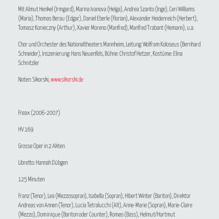
Mit Almut Henkel (Irmgard), Marina Ivanova (Helga), Andrea Szanto (Inge), Ceri Williams
(Maria), Thomas Berau (Edgar), Daniel Eberle (Florian), Alexander Heidenreich (Herbert),
Tomasz Konieczny (Arthur), Xavier Moreno (Manfred), Manfred Trabant (Hemann), u.a.
Chor und Orchester des Nationaltheaters Mannheim, Leitung: Wolfram Koloseus (Bernhard
Schneider), Inszenierung: Hans Neuenfels, Bühne: Christof Hetzer, Kostüme: Elina
Schnitzler
Noten: Sikorski,
www.sikorski.de
Freax
(2006-2007)
HV 169
Grosse Oper in 2 Akten
Libretto: Hannah Dübgen
125 Minuten
Franz (Tenor), Lea (Mezzosopran), Isabella (Sopran), Hibert Winter (Bariton), Direktor
Andreas von Annen (Tenor), Lucia Tetralucchi (Alt), Anne-Marie (Sopran), Marie-Claire
(Mezzo), Dominique (Bariton oder Counter), Romeo (Bass), Helmut/Hartmut