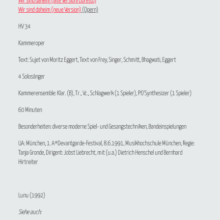
Wir sind daheim (alte Version/Libretto)
Wir sind daheim (neue Version)
(Opern)
HV 34
Kammeroper
Text: Sujet von Moritz Eggert, Text von Frey, Singer, Schmitt, Bhagwati, Eggert
4 Solosänger
Kammerensemble: Klar. (B), Tr., Vc., Schlagwerk (1 Spieler), Pf./Synthesizer (1 Spieler)
60 Minuten
Besonderheiten: diverse moderne Spiel- und Gesangstechniken, Bandeinspielungen
UA: München, 1. A*Devantgarde-Festival, 8.6.1991, Musikhochschule München, Regie:
Tanja Gronde, Dirigent: Jobst Liebrecht, mit (u.a.) Dietrich Henschel und Bernhard
Hirtreiter
Lunu
(1992)
Siehe auch: