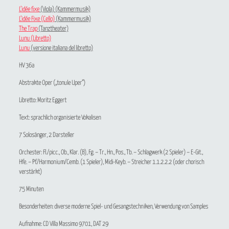
L’idée fixe
(Viola) (Kammermusik)
L’idée Fixe (Cello)
(Kammermusik)
The Trap
(Tanztheater)
Lunu (Libretto)
Lunu
(versione italiana del libretto)
HV 36a
Abstrakte Oper („tonule Uper“)
Libretto: Moritz Eggert
Text: sprachlich organisierte Vokalisen
7 Solosänger, 2 Darsteller
Orchester: Fl./picc., Ob., Klar. (B), Fg. – Tr., Hn., Pos., Tb. – Schlagwerk (2 Spieler) – E-Git.,
Hfe. – Pf./Harmonium/Cemb. (1 Spieler), Midi-Keyb. – Streicher 1.1.2.2.2 (oder chorisch
verstärkt)
75 Minuten
Besonderheiten: diverse moderne Spiel- und Gesangstechniken, Verwendung von Samples
Aufnahme: CD Villa Massimo 9701, DAT 29