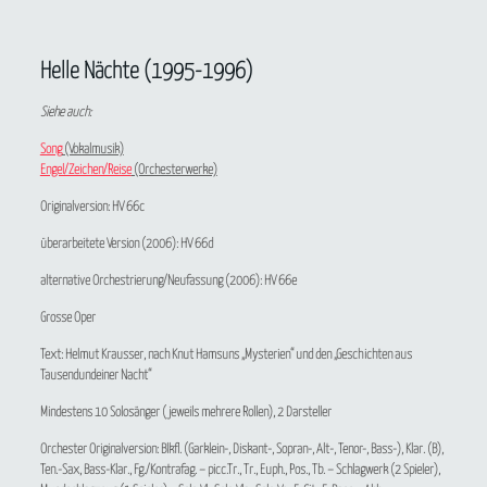
Helle Nächte (1995-1996)
Siehe auch:
Song
(Vokalmusik)
Engel/Zeichen/Reise
(Orchesterwerke)
Originalversion: HV 66c
überarbeitete Version (2006): HV 66d
alternative Orchestrierung/Neufassung (2006): HV 66e
Grosse Oper
Text: Helmut Krausser, nach Knut Hamsuns „Mysterien“ und den „Geschichten aus
Tausendundeiner Nacht“
Mindestens 10 Solosänger (jeweils mehrere Rollen), 2 Darsteller
Orchester Originalversion: Blkfl. (Garklein-, Diskant-, Sopran-, Alt-, Tenor-, Bass-), Klar. (B),
Ten.-Sax, Bass-Klar., Fg./Kontrafag. – picc.Tr., Tr., Euph., Pos., Tb. – Schlagwerk (2 Spieler),