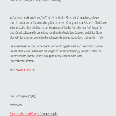
Dietmar Mössmer, Uta Tietje, Hans H. Steinberg
In „Das Mahl des Herrn Orlong“ trifft die Ästhetik des Slapstick-Stummfilms auf eine
skurrile und absurde Opernhandlung. Der dicke Herr Orlong lädt zum Fest ein – ähnlich wie
in Bunuels „Der diskrete Charme der Bourgeousie“ ist das Fest aber nur Aufhänger für
eine höchst seltsame Versammlung von skurrilen Gestalten. Dazwischen ist der Diener
„Buckel“, der einen verzweifelten Kampf gegen die Erniedrigung durch seinen Herrn führt.
Die Musik dieses ersten Bühnenwerks von Moritz Eggert lässt auch Raum für stumme
Szenen ohne Musik und belässt die Sänger im Orchestergraben, quasi als zusätzliche
Orchesterinstrumente. Das Stück eignet sich auch für Kinder- oder
Sprechtheaterstätten.
Noten:
www.sikorski.de
Paul und Virginie
(1989)
Siehe auch:
Szene aus Paul und Virginie
(Kammermsuik)