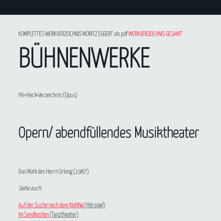
KOMPLETTES WERKVERZEICHNIS MORITZ EGGERT als pdf
WERKVERZEICHNIS GESAMT
BÜHNENWERKE
HV=Heck-Verzeichnis (Opus)
Opern/ abendfüllendes Musiktheater
Das Mahl des Herrn Orlong
(1987)
Siehe auch:
Auf der Suche nach dem KlaNNg
(Hörspiel)
Im Sandkasten
(Tanztheater)