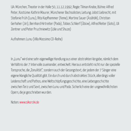
UA: München, Theater in der Halle 50, 11.12.1992, Regie: Tilman Knabe, Bühne: Alfred
Peter, Kostüme: Kathrin Maurer, Münchener Bachsolisten, Leitung: Jobst Liebrecht, mit
Stefanie Früh (Lunu), Rita Kapfhammer (Feme), Martina Sauer (Äsähök), Christian
Gerhaher (Jiri), Bernhard Hirtreiter (Pada), Tobias Schlierf (Übüw), Alfred Reiter (Goto), Uli
Zentner und Peter Pruchniewitz (Löle und Shuze)
Aufnahmen: Lunu (Villa Massimo CD-Reihe)
In „Lunu“ wird eine sehr eigenwillige Handlung aus einer abstrakten Vorgabe, nämlich dem
Verhältnis der 7 Intervalle zueinander, entwickelt. Hieraus entsteht nicht nur die spezielle
Tonsprache, die „Tonulität“, sondern auch der Gesangstext, der jedem der 7 Sänger eine
eigene klangliche Qualität gibt. Ein durch und durch abstraktes Stück, allerdings voller
Leidenschaft und Pathos, eine Weltschöpfungsgeschichte, eine Liebesgeschichte
zwischen Terz und Sext, zwischen Lunu und Pada. Sicherlich eine der ungewöhnllichsten
Opern, die je geschrieben wurden.
Noten:
www.sikorski.de