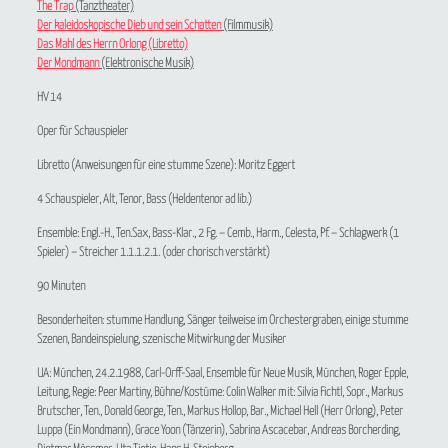
The Trap
(Tanztheater)
Der kaleidoskopische Dieb und sein Schatten
(Filmmusik)
Das Mahl des Herrn Orlong (Libretto)
Der Mondmann
(Elektronische Musik)
HV 14
Oper für Schauspieler
Libretto (Anweisungen für eine stumme Szene): Moritz Eggert
4 Schauspieler, Alt, Tenor, Bass (Heldentenor ad lib.)
Ensemble: Engl.-H., Ten.Sax, Bass-Klar., 2 Fg. – Cemb., Harm., Celesta, Pf. – Schlagwerk (1
Spieler) – Streicher 1.1.1.2.1. (oder chorisch verstärkt)
90 Minuten
Besonderheiten: stumme Handlung, Sänger teilweise im Orchestergraben, einige stumme
Szenen, Bandeinspielung, szenische Mitwirkung der Musiker
UA: München, 24.2.1988, Carl-Orff-Saal, Ensemble für Neue Musik, München, Roger Epple,
Leitung, Regie: Peer Martiny, Bühne/Kostüme: Colin Walker mit: Silvia Fichtl, Sopr., Markus
Brutscher, Ten., Donald George, Ten., Markus Hollop, Bar., Michael Hell (Herr Orlong), Peter
Luppa (Ein Mondmann), Grace Yoon (Tänzerin), Sabrina Ascacebar, Andreas Borcherding,