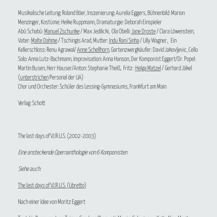
Musikalische Leitung: Roland Böer, Inszenierung: Aurelia Eggers, Bühnenbild: Marion
Menzinger, Kostüme: Heike Ruppmann, Dramaturgie: Deborah Einspieler
Abú Schabú:
Manuel Zschunke
/ Max Jedilicki, Ola Obelli:
Jane Droste
/ Clara Löwenstein,
Vater:
Malte Dahme
/ Tschingis Arad, Mutter:
Indu Rani Sinha
/ Lilly Wagner
,
Ein
Kellerschloss: Renu Agrawal/
Anne Schellhorn
, Gartenzwergkäufer: David Jakovljevic, Cello
Solo: Anna Lutz-Bachmann, Improvisation: Anna Hanson, Der Komponist Eggert/Dr. Popel:
Martin Busen, Herr Hauser/Anton: Stephanie Theiß, Fritz :
Helga Matzel
/ Gerhard Jäkel
(
unterstrichen
Personal der UA)
Chor und Orchester: Schüler des Lessing-Gymnasiums, Frankfurt am Main
Verlag: Schott
The last days of V.I.R.U.S.
(2002-2003)
Eine ansteckende Opernanthologie von 6 Komponisten
Siehe auch:
The last days of V.I.R.U.S. (Libretto)
Nach einer Idee von Moritz Eggert