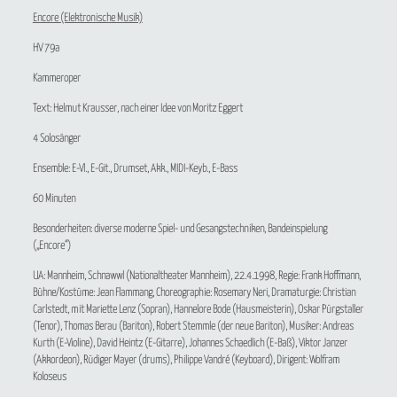
Encore (Elektronische Musik)
HV 79a
Kammeroper
Text: Helmut Krausser, nach einer Idee von Moritz Eggert
4 Solosänger
Ensemble: E-Vl., E-Git., Drumset, Akk., MIDI-Keyb., E-Bass
60 Minuten
Besonderheiten: diverse moderne Spiel- und Gesangstechniken, Bandeinspielung
(„Encore“)
UA: Mannheim, Schnawwl (Nationaltheater Mannheim), 22.4.1998, Regie: Frank Hoffmann,
Bühne/Kostüme: Jean Flammang, Choreographie: Rosemary Neri, Dramaturgie: Christian
Carlstedt, mit Mariette Lenz (Sopran), Hannelore Bode (Hausmeisterin), Oskar Pürgstaller
(Tenor), Thomas Berau (Bariton), Robert Stemmle (der neue Bariton), Musiker: Andreas
Kurth (E-Violine), David Heintz (E-Gitarre), Johannes Schaedlich (E-Baß), Viktor Janzer
(Akkordeon), Rüdiger Mayer (drums), Philippe Vandré (Keyboard), Dirigent: Wolfram
Koloseus