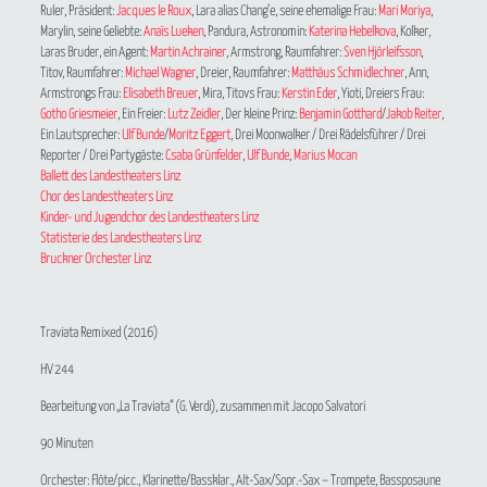
Ruler, Präsident:
Jacques le Roux
, Lara alias Chang’e, seine ehemalige Frau:
Mari Moriya
,
Marylin, seine Geliebte:
Anaïs Lueken
, Pandura, Astronomin:
Katerina Hebelkova
, Kolker,
Laras Bruder, ein Agent:
Martin Achrainer
, Armstrong, Raumfahrer:
Sven Hjörleifsson
,
Titov, Raumfahrer:
Michael Wagner
, Dreier, Raumfahrer:
Matthäus Schmidlechner
, Ann,
Armstrongs Frau:
Elisabeth Breuer
, Mira, Titovs Frau:
Kerstin Eder
, Yioti, Dreiers Frau:
Gotho Griesmeier
, Ein Freier:
Lutz Zeidler
, Der kleine Prinz:
Benjamin Gotthard
/
Jakob Reiter
,
Ein Lautsprecher:
Ulf Bunde
/
Moritz Eggert
, Drei Moonwalker / Drei Rädelsführer / Drei
Reporter / Drei Partygäste:
Csaba Grünfelder
,
Ulf Bunde
,
Marius Mocan
Ballett des Landestheaters Linz
Chor des Landestheaters Linz
Kinder- und Jugendchor des Landestheaters Linz
Statisterie des Landestheaters Linz
Bruckner Orchester Linz
Traviata Remixed
(2016)
HV 244
Bearbeitung von „La Traviata“ (G. Verdi), zusammen mit Jacopo Salvatori
90 Minuten
Orchester: Flöte/picc., Klarinette/Bassklar., Alt-Sax/Sopr.-Sax – Trompete, Bassposaune