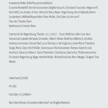
In weiteren Rollen (Film/Pauseninstallation)
Susanne Bredehöft, Kerstin Grassmann, Brigitte Kausch, Christiane Tsoureas, Helga von P.,
Karin Witt, Eva Zander; Arthur Albrecht, Klaus Beyer, Hagn Danny, Horst Gellonek, Manni
Laudenbach, Willibald Mayerhofen, Peter Müller, Dirk Salm, Achim von P.
Chor des Theater Bonn
Beethoven Orchester Bonn
Szenische UA: Regensburg, Theater, 21.1.2017, Franz: Matthias Laferi, Lea: Vera
Semieniuk, Isabella: Michaela Schneider, Hilbert: Winter Matthias Wölbitsch, Direktor
Andreas von Annen: Steven Ebel, Lucia Tetralucci: Vera Egorova, Anne-Marie: Theodora
Varga, Marie-Claire: Ruth Müller, Dominique: Otto Katzameier, Romeo: Adam Krużel,
Hartmut: Elena Lin, Helmut: Katrin Poemmerl, Statisterie, Opernchor, Philharmonisches
Orchester Regensburg, Regie: Hendrik Müller, Bühne/Kostüme: Marc Weeger, Dirigent: Tom
Woods
Linkerhand
(2008)
HV 180
Eine Oper in 33 Bildern
Nach dem Roman „Franziska Linkerhand“ von Brigitte Reimann