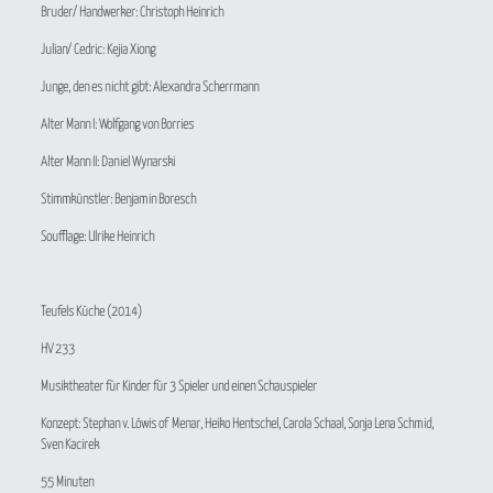
Bruder/ Handwerker: Christoph Heinrich
Julian/ Cedric: Kejia Xiong
Junge, den es nicht gibt: Alexandra Scherrmann
Alter Mann I: Wolfgang von Borries
Alter Mann II: Daniel Wynarski
Stimmkünstler: Benjamin Boresch
Soufflage: Ulrike Heinrich
Teufels Küche
(2014)
HV 233
Musiktheater für Kinder für 3 Spieler und einen Schauspieler
Konzept: Stephan v. Löwis of Menar, Heiko Hentschel, Carola Schaal, Sonja Lena Schmid,
Sven Kacirek
55 Minuten