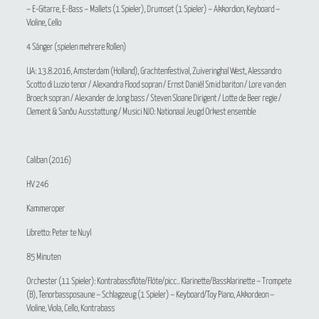
– E-Gitarre, E-Bass – Mallets (1 Spieler), Drumset (1 Spieler) – Akkordion, Keyboard –
Violine, Cello
4 Sänger (spielen mehrere Rollen)
UA: 13.8.2016, Amsterdam (Holland), Grachtenfestival, Zuiveringhal West, Alessandro
Scotto di Luzio tenor / Alexandra Flood sopran / Ernst Daniël Smid bariton / Lore van den
Broeck sopran / Alexander de Jong bass / Steven Sloane Dirigent / Lotte de Beer regie /
Clement & Sanôu Ausstattung / Musici NJO: Nationaal Jeugd Orkest ensemble
Caliban
(2016)
HV 246
Kammeroper
Libretto: Peter te Nuyl
85 Minuten
Orchester (11 Spieler): Kontrabassflöte/Flöte/picc.. Klarinette/Bassklarinette – Trompete
(B), Tenorbassposaune – Schlagzeug (1 Spieler) – Keyboard/Toy Piano, Akkordeon –
Violine, Viola, Cello, Kontrabass