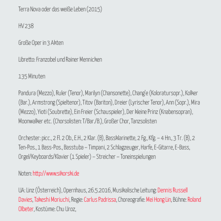
Terra Nova
oder das weiße Leben (2015)
HV 238
Große Oper in 3 Akten
Libretto: Franzobel und Rainer Mennicken
135 Minuten
Pandura (Mezzo), Ruler (Tenor), Marilyn (Chansonette), Chang’e (Koloratursopr.), Kolker
(Bar.), Armstrong (Spieltenor), Titov (Bariton), Dreier (Lyrischer Tenor), Ann (Sopr.), Mira
(Mezzo), Yioti (Soubrette), Ein Freier (Schauspieler), Der kleine Prinz (Knabensopran),
Moonwalker etc. (Chorsolisten: T/Bar./B.), Großer Chor, Tanzsolisten
Orchester: picc., 2 Fl. 2 Ob., E.H., 2 Klar. (B), Bassklarinette, 2 Fg., Kfg. – 4 Hn., 3 Tr. (B), 2
Ten-Pos., 1 Bass-Pos., Basstuba – Timpani, 2 Schlagzeuger, Harfe, E-Gitarre, E-Bass,
Orgel/Keyboards/Klavier (1 Spieler) – Streicher – Toneinspielungen
Noten:
http://www.sikorski.de
UA: Linz (Österreich), Opernhaus, 26.5.2016, Musikalische Leitung:
Dennis Russell
Davies
,
Takeshi Moriuchi
, Regie:
Carlus Padrissa
, Choreografie:
Mei Hong Lin
, Bühne:
Roland
Olbeter
, Kostüme: Chu Uroz,