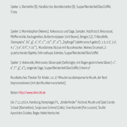
Spieler 1: Klarinette (B), Handbürste, Bassklarinette (B), Suppe/Bierdeckel/Glas/Löffel,
Tröte
Spieler 2: Marimbaphon (kleines), Kokosnuss und Säge, Sampler, Holzfrosch, Reisrassel,
Pfeffermühle, Kastagnetten, Butterbrotpapier (mit Besen), Bongos (2), Trillerpfeife,
Steinspiel e‘‘, fis‘‘, g‘‘, a‘‘, h‘‘, c‘‘‘, cis‘‘‘, d‘‘‘, e‘‘‘), „Topforgel“ (elektronisch gelöst): 1 b, 2 d‘, 3 a‘,
4 c‘‘, 5 e‘‘, 6 h‘‘, 7 cis‘‘‘), Mundsirene, Nüsse mit Nussknacker, kleines Drumset, 2
quietschende Objekte, Fahrradhupe, Kalimba, Suppe/Bierdeckel/Glas/Löffel
Spieler 3: Violoncello, Metronom, Gläserspiel (befestigte, mit Bogen gestrichene Gläser): c‘‘,
e‘‘, f‘‘, g‘‘, a‘‘), singende Säge, Suppe/Bierdeckel/Glas/Löffel, Entenruf
Musikalisches Theater für Kinder, ca. 27 Minuten auskomponierte Musik, der Rest
Improvisationen (mit den Musikern erarbeitet)
Noten:
http://www.sikorski.de
UA: 7.11.2014, Hamburg, Kampnagel, P1, „KinderKinder“-Festival, Musik und Spiel: Carola
Schaal (Klarinetten), Sonja Lena Schmid (Cello), Sven Kacirek (Percussion), Teufel:
Apostolos Dulakis, Regie: Heiko Hentschel