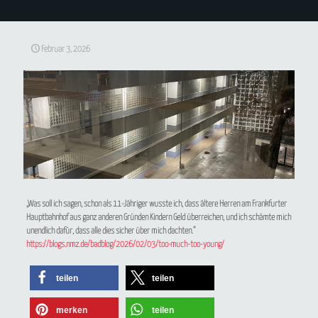
Februar 3, 2026
„Was soll ich sagen, schon als 11-Jähriger wusste ich, dass ältere Herren am Frankfurter
Hauptbahnhof aus ganz anderen Gründen Kindern Geld überreichen, und ich schämte mich
unendlich dafür, dass alle dies sicher über mich dachten.“
https://blogs.nmz.de/badblog/2026/02/03/too-much-too-young/
teilen
teilen
merken
teilen