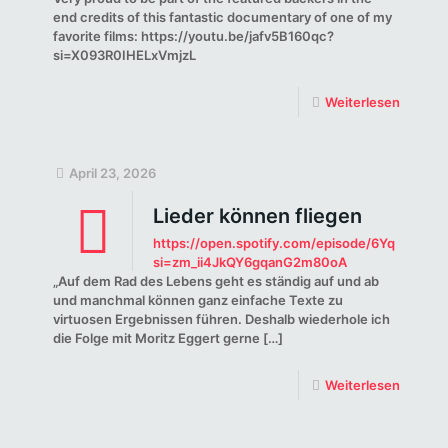
end credits of this fantastic documentary of one of my
favorite films: https://youtu.be/jafv5B160qc?
si=X093R0IHELxVmjzL
Weiterlesen
April 23, 2026
Lieder können fliegen
https://open.spotify.com/episode/6YqYA9TY
si=zm_ii4JkQY6gqanG2m80oA
„Auf dem Rad des Lebens geht es ständig auf und ab
und manchmal können ganz einfache Texte zu
virtuosen Ergebnissen führen. Deshalb wiederhole ich
die Folge mit Moritz Eggert gerne
[…]
Weiterlesen