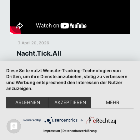
April 20, 2026
Nacht.Tick.All
Ab 0:23-1:11, dann von 1:24-1:49 und nochmal ab 3:42
Diese Seite nutzt Website-Tracking-Technologien von
bis zum Ende sind Ausschnitte aus meinem Stück
Dritten, um ihre Dienste anzubieten, stetig zu verbessern
„Nacht.Tick.All“ zu hören, großartig realisiert von Max
und Werbung entsprechend den Interessen der Nutzer
Volbers, Seicente Vocale und Jan Croonenbroeck
[…]
anzuzeigen.
Weiterlesen
ABLEHNEN
AKZEPTIEREN
MEHR
April 18, 2026
Powered by
&
Impressum
|
Datenschutzerklärung
Was wird aus „Jan“?