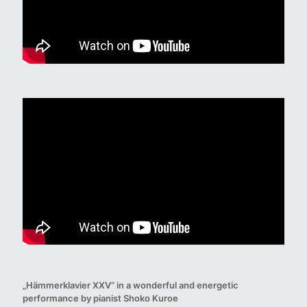
„Hämmerklavier XXV“ in a wonderful and energetic
performance by pianist Shoko Kuroe