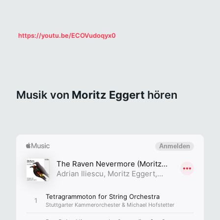
Ein Auszug aus „Lasst uns ungereimt sein“, ganz fantastisch dargeboten von Caroline Adler und Rie Kimura:
https://youtu.be/ECOVudoqyx0
Musik von
Moritz Eggert
hören