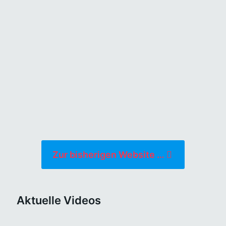
dann immer
wieder eine
Antwort hat,
dann ist es
wahr.
Zur bisherigen Website …
Aktuelle Videos