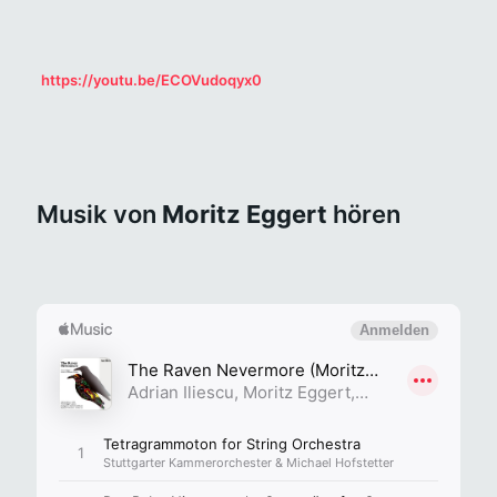
Ein Auszug aus „Lasst uns ungereimt sein“, ganz fantastisch dargeboten von Caroline Adler und Rie Kimura:
https://youtu.be/ECOVudoqyx0
Musik von
Moritz Eggert
hören