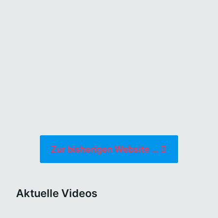
dann immer
wieder eine
Antwort hat,
dann ist es
wahr.
Zur bisherigen Website …
Aktuelle Videos