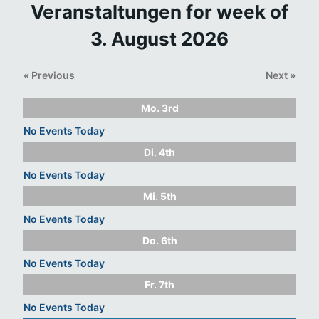
Veranstaltungen for week of
3. August 2026
«
Previous
Next
»
Mo.
3rd
No Events Today
Di.
4th
No Events Today
Mi.
5th
No Events Today
Do.
6th
No Events Today
Fr.
7th
No Events Today