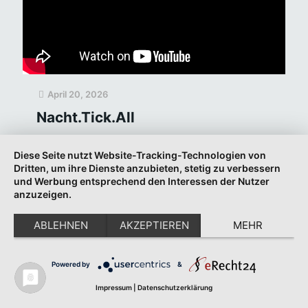
April 20, 2026
Nacht.Tick.All
Ab 0:23-1:11, dann von 1:24-1:49 und nochmal ab 3:42
Diese Seite nutzt Website-Tracking-Technologien von
bis zum Ende sind Ausschnitte aus meinem Stück
Dritten, um ihre Dienste anzubieten, stetig zu verbessern
„Nacht.Tick.All“ zu hören, großartig realisiert von Max
und Werbung entsprechend den Interessen der Nutzer
Volbers, Seicente Vocale und Jan Croonenbroeck
[…]
anzuzeigen.
Weiterlesen
ABLEHNEN
AKZEPTIEREN
MEHR
April 18, 2026
Powered by
&
Impressum
|
Datenschutzerklärung
Was wird aus „Jan“?