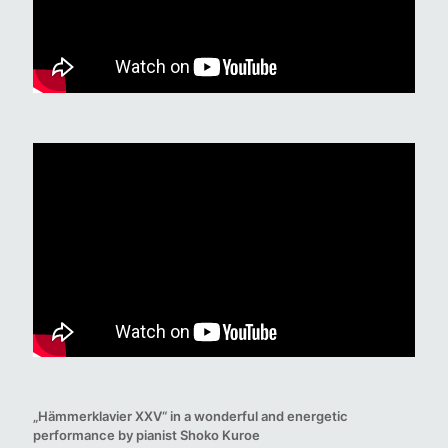
„Hämmerklavier XXV“ in a wonderful and energetic
performance by pianist Shoko Kuroe