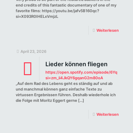
end credits of this fantastic documentary of one of my
favorite films: https://youtu.be/jafv5B160qc?
si=X093R0IHELxVmjzL
Weiterlesen
April 23, 2026
Lieder können fliegen
https://open.spotify.com/episode/6YqYA9TY
si=zm_ii4JkQY6gqanG2m80oA
„Auf dem Rad des Lebens geht es ständig auf und ab
und manchmal können ganz einfache Texte zu
virtuosen Ergebnissen führen. Deshalb wiederhole ich
die Folge mit Moritz Eggert gerne
[…]
Weiterlesen