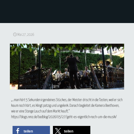
Mai 27, 2026
„…man hört 5 Sekunden irgendeines Stückes, der Meister drischt in die Tasten, weil er sich
kaum noch hört, es klingt patzig und ungelenk. Danach begleitet die Kamera Beethoven,
wie er eine Stange Lauch auf dem Markt kauft.“
https://blogs.nmz.de/badblog/2026/05/27/geht-es-eigentlich-noch-um-die-musik/
teilen
teilen