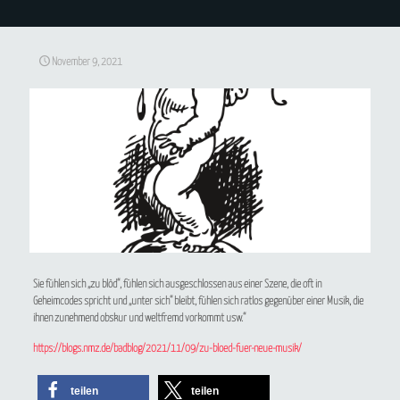
November 9, 2021
Sie fühlen sich „zu blöd“, fühlen sich ausgeschlossen aus einer Szene, die oft in
Geheimcodes spricht und „unter sich“ bleibt, fühlen sich ratlos gegenüber einer Musik, die
ihnen zunehmend obskur und weltfremd vorkommt usw.“
https://blogs.nmz.de/badblog/2021/11/09/zu-bloed-fuer-neue-musik/
teilen
teilen