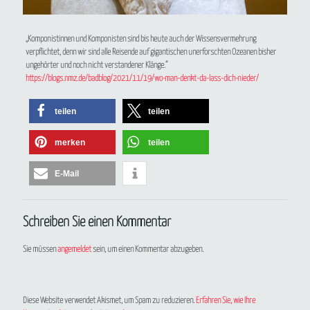
„Komponistinnen und Komponisten sind bis heute auch der Wissensvermehrung
verpflichtet, denn wir sind alle Reisende auf gigantischen unerforschten Ozeanen bisher
ungehörter und noch nicht verstandener Klänge.“
https://blogs.nmz.de/badblog/2021/11/19/wo-man-denkt-da-lass-dich-nieder/
teilen
teilen
merken
teilen
E-Mail
Schreiben Sie einen Kommentar
Sie müssen
angemeldet
sein, um einen Kommentar abzugeben.
Diese Website verwendet Akismet, um Spam zu reduzieren.
Erfahren Sie, wie Ihre