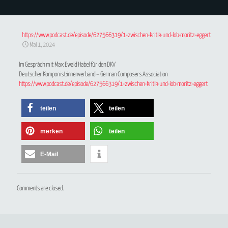
https://www.podcast.de/episode/627566319/1-zwischen-kritik-und-lob-moritz-eggert
Mai 1, 2024
Im Gespräch mit Max Ewald Habel für den DKV
Deutscher Komponist:innenverband – German Composers Association
https://www.podcast.de/episode/627566319/1-zwischen-kritik-und-lob-moritz-eggert
teilen
teilen
merken
teilen
E-Mail
Comments are closed.