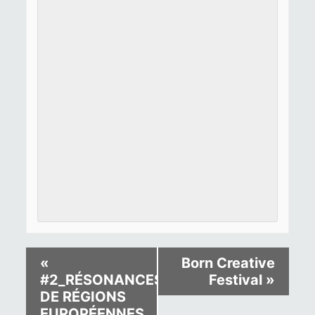
«
Born Creative
#2_RÉSONANCES
Festival
»
DE RÉGIONS
EUROPÉENNES