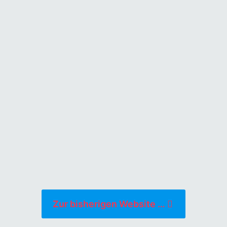
 hat, die man immer wie
ng mit dem Neuen errin
, was gesagt wird, wahr 
nur herausfinden, ob 
 man es
immer wieder 
gen
kann. Wenn es dann
ne Antwort hat, dann is
Zur bisherigen Website …