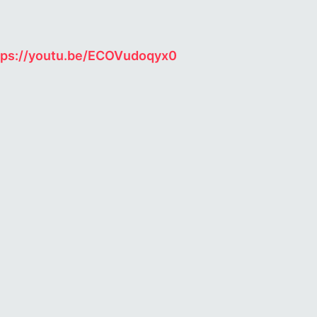
Ein Auszug aus „Lasst uns ungereimt sein“, ganz fantastisch dargeboten von Caroline Adler und Rie Kimura:
tps://youtu.be/ECOVudoqyx0