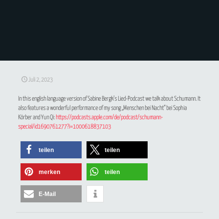
Juli 2, 2023
In this english language version of Sabine Bergk’s Lied-Podcast we talk about Schumann. It
also features a wonderful performance of my song „Menschen bei Nacht“ bei Sophia
Körber and Yun Qi:
https://podcasts.apple.com/de/podcast/schumann-
special/id1690761277?i=1000618837103
teilen
teilen
merken
teilen
E-Mail