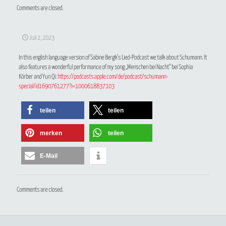
Comments are closed.
Juli 2, 2023
In this english language version of Sabine Bergk’s Lied-Podcast we talk about Schumann. It
also features a wonderful performance of my song „Menschen bei Nacht“ bei Sophia
Körber and Yun Qi:
https://podcasts.apple.com/de/podcast/schumann-
special/id1690761277?i=1000618837103
teilen
teilen
merken
teilen
E-Mail
Comments are closed.