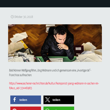
Oktober 30, 2018
Bald können Wolfgang Rihm, Jörg Widmann und ich gemeinsam eine „Avantgarde“-
Franchise aufmachen:
https://www.aachener-nachrichten.de/kultur/komponist-joerg-widmann-in-aachen-im-
fokus_aid-33446965
teilen
teilen