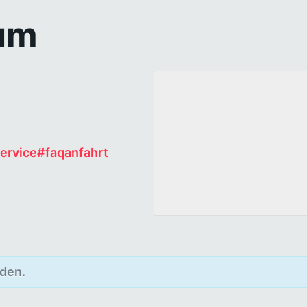
um
ervice#faqanfahrt
Newsletter abonnieren
Vorname oder ganzer Name
den.
Email