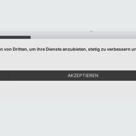
Indem Sie fortfahren, akzeptieren Sie unsere
Datenschutzerklärung.
n von Dritten, um ihre Dienste anzubieten, stetig zu verbessern
© 1999-2026 Moritz Eggert. All Rights Reserved.
Impressum
|
Datenschutz
AKZEPTIEREN