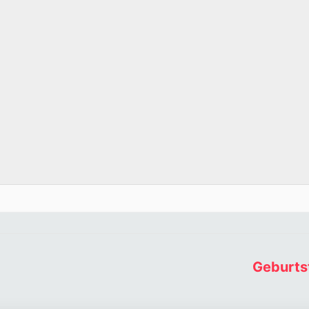
Newsletter abonnieren
Vorname oder ganzer Name
Email
Geburts
Indem Sie fortfahren, akzeptieren Sie unsere
Datenschutzerklärung.