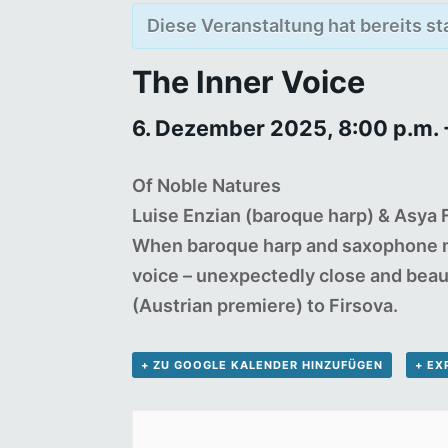
Diese Veranstaltung hat bereits s
The Inner Voice
6. Dezember 2025, 8:00 p.m.
Of Noble Natures
Luise Enzian (baroque harp) & Asya
When baroque harp and saxophone mee
voice – unexpectedly close and beaut
(Austrian premiere) to Firsova.
+ ZU GOOGLE KALENDER HINZUFÜGEN
+ EX