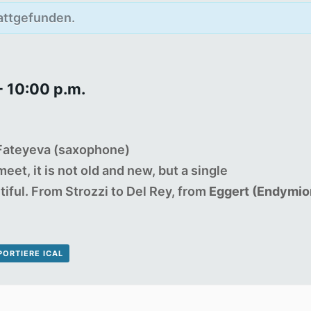
tattgefunden.
-
10:00 p.m.
 Fateyeva (saxophone)
t, it is not old and new, but a single
iful. From Strozzi to Del Rey, from
Eggert (Endymion
PORTIERE ICAL