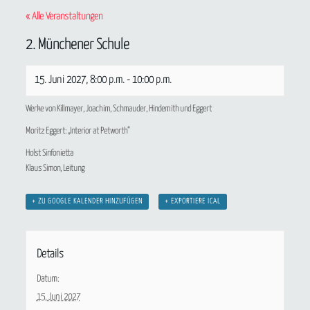
« Alle Veranstaltungen
2. Münchener Schule
15. Juni 2027, 8:00 p.m.
-
10:00 p.m.
Werke von Killmayer, Joachim, Schmauder, Hindemith und Eggert
Moritz Eggert: „Interior at Petworth“
Holst Sinfonietta
Klaus Simon, Leitung
+ ZU GOOGLE KALENDER HINZUFÜGEN
+ EXPORTIERE ICAL
Details
Datum:
15. Juni 2027