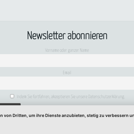
Newsletter abonnieren
Vorname oder ganzer Name
Email
Indem Sie fortfahren, akzeptieren Sie unsere Datenschutzerklärung.
n von Dritten, um ihre Dienste anzubieten, stetig zu verbessern
© 1999-2026 Moritz Eggert. All Rights Reserved.
Impressum
|
Datenschutz