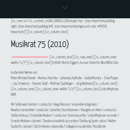
[vc_row css=“.vc_custom_1498138682138{margin-top: -30px !important;padding-
right: 30px !important;padding-left: 30px !important;background-color: #f5f5f5
!important;}“][vc_column][vc_column_text]
Musikrat 75 (2010)
[/vc_column_text][vc_row_inner][vc_column_inner
width=“1/3″][vc_column_text]Enthält: Moritz Eggert:
Ausser Atem
für Blockflöte Solo
Außerdem Werke von:
Peter Michael Hamel – Markus Hechtle – Johannes Kalitzke – Isabel Mundry – Enno Poppe
– Jay Schwartz – Hannes Seidl – Mathias Spahlinger – Jörg Widmann[/vc_column_text]
[/vc_column_inner][vc_column_inner width=“1/3″][vc_column_text]Julia Whybrow,
blkfl.
HR-Sinfonieorchester / conductor: Diego Masson / ensemble Integrales /
NewEars.ensemble / conductor: Jonathan Stockhammer / Klangforum Wien / conductor:
Stefan Asbury / Ensemble Modern / conductor: Dominique My / Julia Whybrow: recorder /
Ernesto Molinari: clarinet / Teodoro Anzellotti: accordion / Dietburg Spohr: voice / Walter
Seyfarth: clarinet / Ulrich Heinen: violoncello / Collegium vocale Köln / Rundfunk-