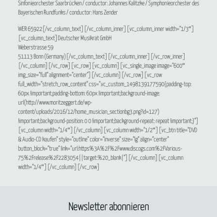
Sinfonieorchester Saarbrücken / conductor: Johannes Kalitzke / Symphonieorchester des
Bayerischen Rundfunks / conductor: Hans Zender
WER 65922[/vc_column_text][/vc_column_inner][vc_column_inner width=“1/3″]
[vc_column_text]Deutscher Musikrat GmbH
Weberstrasse 59
51113 Bonn (Germany)[/vc_column_text][/vc_column_inner][/vc_row_inner]
[/vc_column][/vc_row][vc_row][vc_column][vc_single_image image=“600″
img_size=“full“ alignment=“center“][/vc_column][/vc_row][vc_row
full_width=“stretch_row_content“ css=“.vc_custom_1498139177590{padding-top:
60px !important;padding-bottom: 60px !important;background-image:
url(http://www.moritzeggert.de/wp-
content/uploads/2016/12/home_musician_sectionbg3.png?id=127)
!important;background-position: 0 0 !important;background-repeat: repeat !important;}“]
[vc_column width=“1/4″][/vc_column][vc_column width=“1/2″][vc_btn title=“DVD
& Audio-CD kaufen“ style=“outline“ color=“inverse“ size=“lg“ align=“center“
button_block=“true“ link=“url:https%3A%2F%2Fwww.discogs.com%2FVarious-
75%2Frelease%2F2283054||target:%20_blank|“][/vc_column][vc_column
width=“1/4″][/vc_column][/vc_row]
Newsletter abonnieren