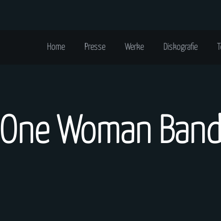
Home
Presse
Werke
Diskografie
T
One Woman Ban