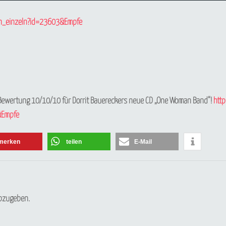
en_einzeln?id=23603&Empfe
k: Bewertung 10/10/10 für Dorrit Bauereckers neue CD „One Woman Band“!
http
&Empfe
merken
teilen
E-Mail
Newsletter abonnieren
Vorname oder ganzer Name
bzugeben.