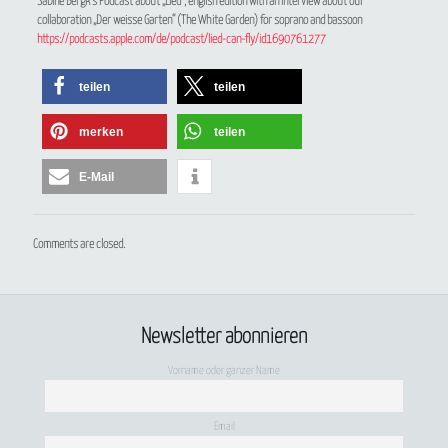
Sabine Bergk’s Podcast about „Lied“, english edition with an Interview about our
collaboration „Der weisse Garten“ (The White Garden) for soprano and bassoon
https://podcasts.apple.com/de/podcast/lied-can-fly/id1690761277
teilen
teilen
merken
teilen
E-Mail
Comments are closed.
Newsletter abonnieren
Vorname oder ganzer Name
Email