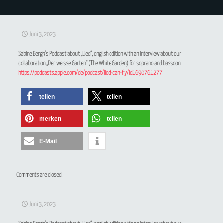
Juni 3, 2023
Sabine Bergk’s Podcast about „Lied“, english edition with an Interview about our
collaboration „Der weisse Garten“ (The White Garden) for soprano and bassoon
https://podcasts.apple.com/de/podcast/lied-can-fly/id1690761277
teilen
teilen
merken
teilen
E-Mail
Comments are closed.
Juni 3, 2023