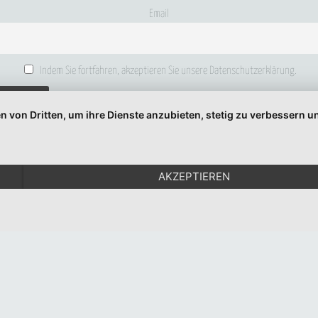
Email
Indem Sie fortfahren, akzeptieren Sie unsere Datenschutzerklärung.
n von Dritten, um ihre Dienste anzubieten, stetig zu verbessern
© 1999-2026 Moritz Eggert. All Rights Reserved.
Impressum
|
Datenschutz
AKZEPTIEREN