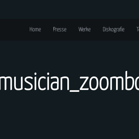
Home
Presse
Werke
Diskografie
T
musician_zoombo