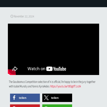
November 22, 2024
The Gaudeamus Competition selection of 4 is official, I’m happy to be in the jury together
with Isabel Mundry and Yannis Kyriakides:
https://youtu.be/tBOgtfT1s0k
teilen
teilen