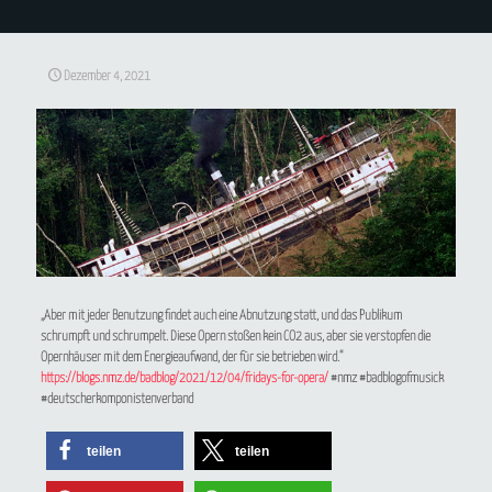
Dezember 4, 2021
„Aber mit jeder Benutzung findet auch eine Abnutzung statt, und das Publikum
schrumpft und schrumpelt. Diese Opern stoßen kein CO2 aus, aber sie verstopfen die
Opernhäuser mit dem Energieaufwand, der für sie betrieben wird.“
https://blogs.nmz.de/badblog/2021/12/04/fridays-for-opera/
#nmz #badblogofmusick
#deutscherkomponistenverband
teilen
teilen