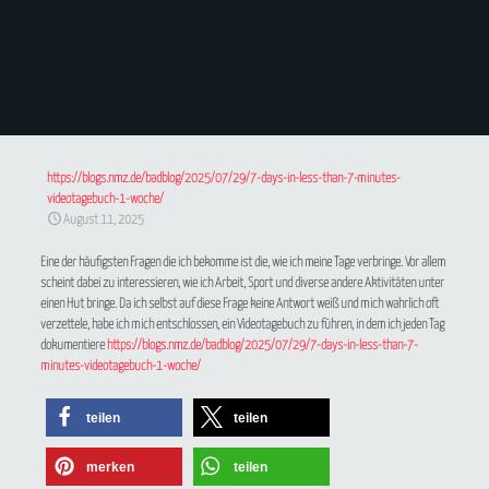
https://blogs.nmz.de/badblog/2025/07/29/7-days-in-less-than-7-minutes-
videotagebuch-1-woche/
August 11, 2025
Eine der häufigsten Fragen die ich bekomme ist die, wie ich meine Tage verbringe. Vor allem
scheint dabei zu interessieren, wie ich Arbeit, Sport und diverse andere Aktivitäten unter
einen Hut bringe. Da ich selbst auf diese Frage keine Antwort weiß und mich wahrlich oft
verzettele, habe ich mich entschlossen, ein Videotagebuch zu führen, in dem ich jeden Tag
dokumentiere
https://blogs.nmz.de/badblog/2025/07/29/7-days-in-less-than-7-
minutes-videotagebuch-1-woche/
teilen
teilen
merken
teilen