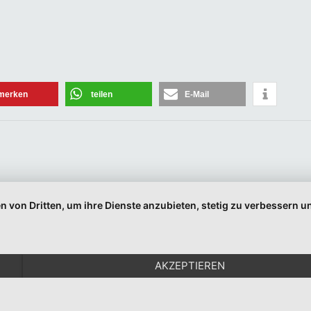
Newsletter abonnieren
Vorname oder ganzer Name
merken
teilen
E-Mail
Email
Indem Sie fortfahren, akzeptieren Sie unsere Datenschutzerklärung.
n von Dritten, um ihre Dienste anzubieten, stetig zu verbessern
© 1999-2026 Moritz Eggert. All Rights Reserved.
Impressum
|
Datenschutz
AKZEPTIEREN