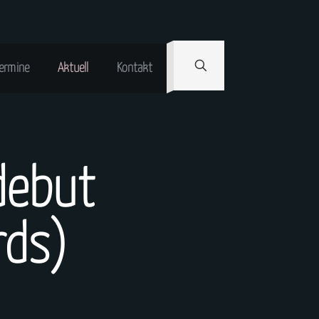
ermine
Aktuell
Kontakt
debut
rds)