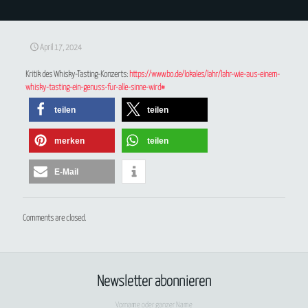
April 17, 2024
Kritik des Whisky-Tasting-Konzerts:
https://www.bo.de/lokales/lahr/lahr-wie-aus-einem-
whisky-tasting-ein-genuss-fur-alle-sinne-wird#
teilen
teilen
merken
teilen
E-Mail
Comments are closed.
Newsletter abonnieren
Vorname oder ganzer Name