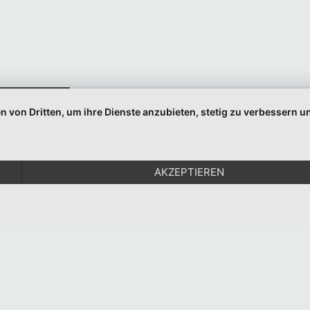
Indem Sie fortfahren, akzeptieren Sie unsere
Datenschutzerklärung.
n von Dritten, um ihre Dienste anzubieten, stetig zu verbessern
© 1999-2026 Moritz Eggert. All Rights Reserved.
Impressum
|
Datenschutz
AKZEPTIEREN