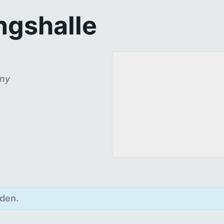
ngshalle
ny
Newsletter abonnieren
Vorname oder ganzer Name
den.
Email