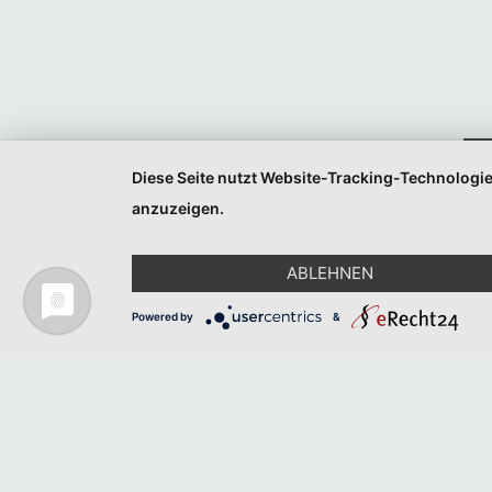
Veranstaltungen
Veranstaltungen
Listen
Listen
Navigation
Navigation
Diese Seite nutzt Website-Tracking-Technologie
anzuzeigen.
ABLEHNEN
Powered by
&