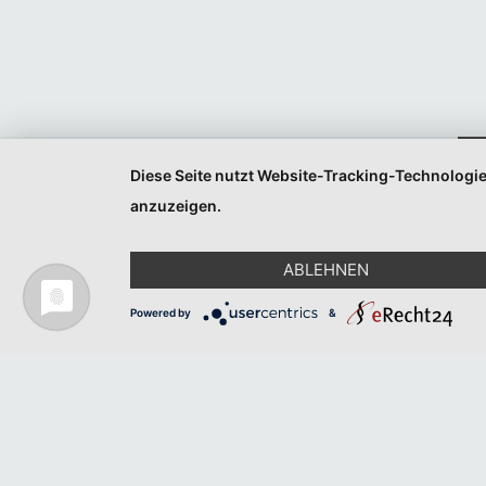
Veranstaltungen
Veranstaltungen
Listen
Listen
Navigation
Navigation
Diese Seite nutzt Website-Tracking-Technologie
anzuzeigen.
ABLEHNEN
Powered by
&