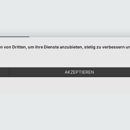
Indem Sie fortfahren, akzeptieren Sie unsere
Datenschutzerklärung.
n von Dritten, um ihre Dienste anzubieten, stetig zu verbessern
© 1999-2026 Moritz Eggert. All Rights Reserved.
Impressum
|
Datenschutz
AKZEPTIEREN