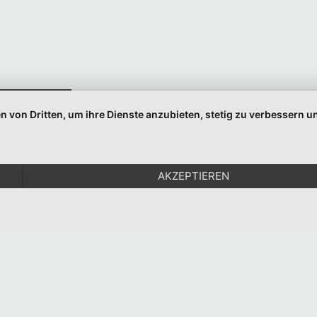
Indem Sie fortfahren, akzeptieren Sie unsere
Datenschutzerklärung.
n von Dritten, um ihre Dienste anzubieten, stetig zu verbessern
© 1999-2026 Moritz Eggert. All Rights Reserved.
Impressum
|
Datenschutz
AKZEPTIEREN