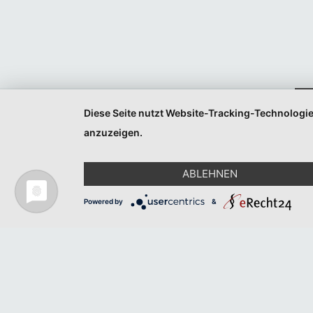
Veranstaltungen
Veranstaltungen
Listen
Listen
Navigation
Navigation
Diese Seite nutzt Website-Tracking-Technologie
anzuzeigen.
ABLEHNEN
Powered by
&