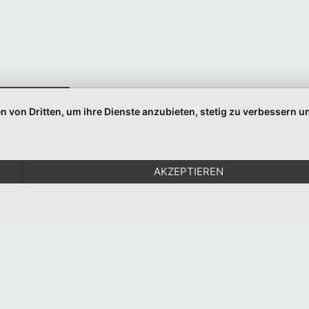
Indem Sie fortfahren, akzeptieren Sie unsere
Datenschutzerklärung.
n von Dritten, um ihre Dienste anzubieten, stetig zu verbessern
© 1999-2026 Moritz Eggert. All Rights Reserved.
Impressum
|
Datenschutz
AKZEPTIEREN