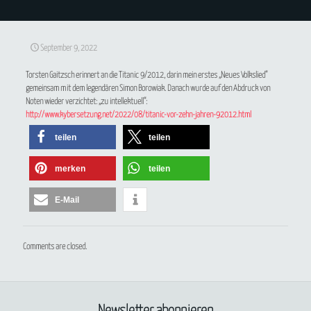
September 9, 2022
Torsten Gaitzsch erinnert an die Titanic 9/2012, darin mein erstes „
Neues
Volkslied“
gemeinsam mit dem legendären Simon Borowiak. Danach wurde auf den Abdruck von
Noten wieder verzichtet: „zu intellektuell“:
http://www.kybersetzung.net/2022/08/titanic-vor-zehn-jahren-92012.html
teilen
teilen
merken
teilen
E-Mail
Comments are closed.