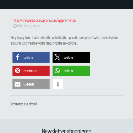
https://theoperaticsaxophone.com/eggert-moritz/
Februar 27, 2026
Very happy to be featured on the website „the operatic saxophone“ which collects infos
about music theatre works featuring the saxophone…
teilen
teilen
merken
teilen
E-Mail
Comments are closed.
Newsletter abonnieren