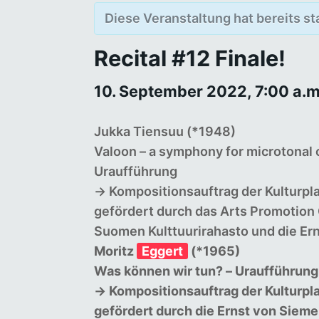
Diese Veranstaltung hat bereits s
Recital #12 Finale!
10. September 2022, 7:00 a.m
Jukka Tiensuu (*1948)
Valoon
–
a
symphony
for
microtonal
Uraufführung
→
Kompositionsauftrag der Kulturpla
gefördert durch das Arts Promotion 
Suomen Kulttuurirahasto und die Er
Moritz
Eggert
(*1965)
Was
können
wir
tun?
–
Uraufführung
→
Kompositionsauftrag der Kulturplat
gefördert durch die Ernst von Siem