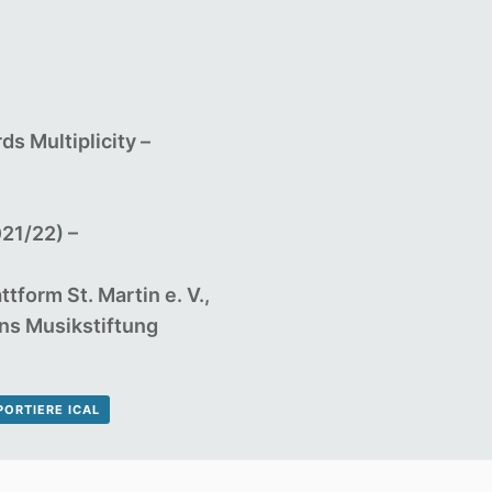
rds
Multiplicity
–
21/22) –
ttform St. Martin e.
V.,
ns Musikstiftung
PORTIERE ICAL