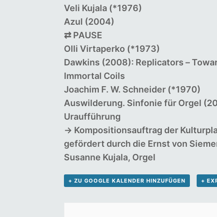
Veli Kujala (*1976)
Azul
(2004)
⇄
PAUSE
Olli Virtaperko (*1973)
Dawkins
(2008):
Replicators
–
Towa
Immortal
Coils
Joachim F. W. Schneider (*1970)
Auswilderung.
Sinfonie
für
Orgel
(20
Uraufführung
→
Kompositionsauftrag der Kulturpla
gefördert durch die Ernst von Sieme
Susanne Kujala, Orgel
+ ZU GOOGLE KALENDER HINZUFÜGEN
+ EX