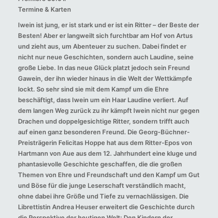
Termine & Karten
Iwein ist jung, er ist stark und er ist ein Ritter – der Beste der
Besten! Aber er langweilt sich furchtbar am Hof von Artus
und zieht aus, um Abenteuer zu suchen. Dabei findet er
nicht nur neue Geschichten, sondern auch Laudine, seine
große Liebe. In das neue Glück platzt jedoch sein Freund
Gawein, der ihn wieder hinaus in die Welt der Wettkämpfe
lockt. So sehr sind sie mit dem Kampf um die Ehre
beschäftigt, dass Iwein um ein Haar Laudine verliert. Auf
dem langen Weg zurück zu ihr kämpft Iwein nicht nur gegen
Drachen und doppelgesichtige Ritter, sondern trifft auch
auf einen ganz besonderen Freund. Die Georg-Büchner-
Preisträgerin Felicitas Hoppe hat aus dem Ritter-Epos von
Hartmann von Aue aus dem 12. Jahrhundert eine kluge und
phantasievolle Geschichte geschaffen, die die großen
Themen von Ehre und Freundschaft und den Kampf um Gut
und Böse für die junge Leserschaft verständlich macht,
ohne dabei ihre Größe und Tiefe zu vernachlässigen. Die
Librettistin Andrea Heuser erweitert die Geschichte durch
die Perspektive der heutigen Welt: Den Kindern der