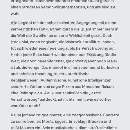
erfolgreiche Talkshowmoderator Friedrich Quant gerät in
einen Strudel an Verschwörungstheorien, und alle sind sie
wahr.
Alle beginnt mit der schicksalhaften Begegnung mit einem
vermeintlichen Flat-Earther, durch die Quant immer mehr in
die Welt der Zweifler an unserer Wirklichkeit gerät. Doch
jedes Mal, wenn er glaubt, die Wahrheit enthüllt zu haben,
tut sich wieder eine neue unglaubliche Verschwörung auf.
Hinter jeder Ecke lauert wieder eine neue Erklärung für die
Welt, die noch hanebüchener, gleichzeitig aber noch realer
ist als die vorige. Das mündet in einer zunehmend burlesken
und schrillen Handlung, in der unterirdische
Reptilienwesen, Außerirdische, künstliche Intelligenzen,
simulierte Welten und sogar Pizzen aus Menschenfleisch
eine Rolle spielen. Als Quant schließlich die „letzte
Verschwörung“ aufdeckt, ist nichts mehr, wie es vorher
war. Oder doch?
Kaum jemand ist geeigneter, eine zeitgenössische Operette
zu schreiben, als Moritz Eggert. Er schlägt Brücken und
reißt Mauern ein. Sein musikalisches Idiom straft sämtliche