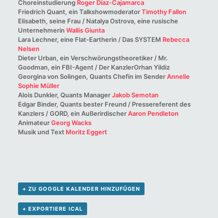
Choreinstudierung
Roger Díaz-Cajamarca
Friedrich Quant, ein Talkshowmoderator
Timothy Fallon
Elisabeth, seine Frau / Natalya Ostrova, eine rusische
Unternehmerin
Wallis Giunta
Lara Lechner, eine Flat-Eartherin / Das SYSTEM
Rebecca
Nelsen
Dieter Urban, ein Verschwörungstheoretiker / Mr.
Goodman, ein FBI-Agent / Der KanzlerOrhan Yildiz
Georgina von Solingen, Quants Chefin im Sender
Annelie
Sophie Müller
Alois Dunkler, Quants Manager
Jakob Semotan
Edgar Binder, Quants bester Freund / Pressereferent des
Kanzlers / GORD, ein Außerirdischer
Aaron Pendleton
Animateur
Georg Wacks
Musik und Text
Moritz Eggert
+ ZU GOOGLE KALENDER HINZUFÜGEN
+ EXPORTIERE ICAL