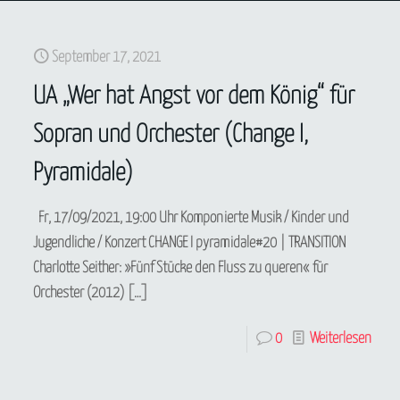
September 17, 2021
UA „Wer hat Angst vor dem König“ für
Sopran und Orchester (Change I,
Pyramidale)
Fr, 17/09/2021, 19:00 Uhr Komponierte Musik / Kinder und
Jugendliche / Konzert CHANGE I pyramidale#20 | TRANSITION
Charlotte Seither: »Fünf Stücke den Fluss zu queren« für
Orchester (2012)
[…]
Newsletter abonnieren
0
Weiterlesen
Vorname oder ganzer Name