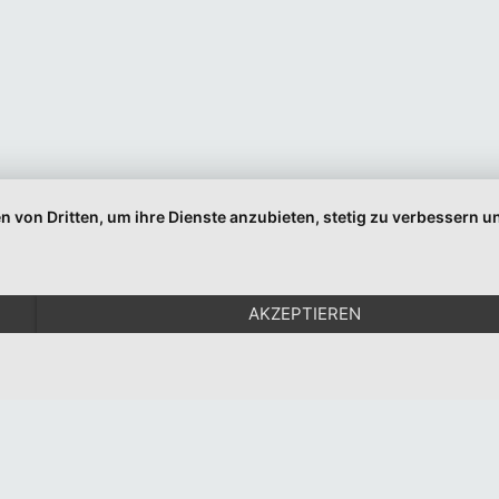
Email
Indem Sie fortfahren, akzeptieren Sie unsere Datenschutzerklärung.
n von Dritten, um ihre Dienste anzubieten, stetig zu verbessern
© 1999-2026 Moritz Eggert. All Rights Reserved.
Impressum
|
Datenschutz
AKZEPTIEREN