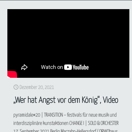
Dezember 20, 2021
„Wer hat Angst vor dem König“, Video
pyramidale#20 | TRANSITION – festivals für neue musik und
interdisziplinäre kunstaktionen CHANGE I | SOLO & ORCHESTER
17. September 2021 Berlin Marzahn-Hellersdorf / ORWOhaus