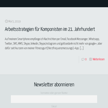
Mai 5, 2019
Arbeitsstrategien für Komponisten im 21. Jahrhundert
Auf meinem Smartphone empfange ich Nachrichten per Email, Facebook Messenger, Whatsapp,
Twitter, SMS, MMS, Skype, linkedin, Skype,Instagram und gottseidank nicht mehr von google+, aber
dafür seit kurzem von meiner Fitnessgurt(Herzfrequenzmessungs)-App.
[…]
0
Weiterlesen
Newsletter abonnieren
Vorname oder ganzer Name
Email